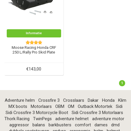
Informatie
Moose Racing Honda CRF
250 L/Rally Pro Skid Plate
€143,00
1
Adventure helm
Crossfire 3
Crosslaars
Dakar
Honda
Klim
MX boots
Motorlaars
OBM
OM
Outback Motortek
Sidi
Sidi Crossfire 3 Motorcycle Boot
Sidi Crossfire 3 Motorlaars
Thork Racing
TwinPegs
adventure helmet
adventure motor
aggressor
balans
barkbusters
comfort
dames
dmd