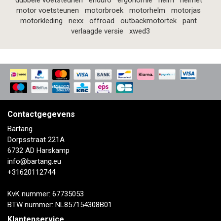
dubbele voetsteunen
enduro
ergonomie
helm
helmet
motor voetsteunen
motorbroek
motorhelm
motorjas
motorkleding
nexx
offroad
outbackmotortek
pant
verlaagde versie
xwed3
Contactgegevens
Bartang
Dorpsstraat 221A
6732 AD Harskamp
info@bartang.eu
+31620112744
KvK nummer: 67735053
BTW nummer: NL857154308B01
Klantenservice