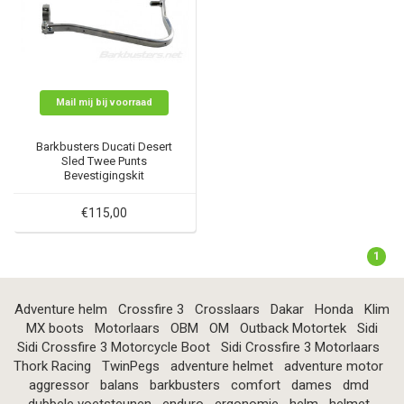
Mail mij bij voorraad
Barkbusters Ducati Desert
Sled Twee Punts
Bevestigingskit
€115,00
1
Adventure helm
Crossfire 3
Crosslaars
Dakar
Honda
Klim
MX boots
Motorlaars
OBM
OM
Outback Motortek
Sidi
Sidi Crossfire 3 Motorcycle Boot
Sidi Crossfire 3 Motorlaars
Thork Racing
TwinPegs
adventure helmet
adventure motor
aggressor
balans
barkbusters
comfort
dames
dmd