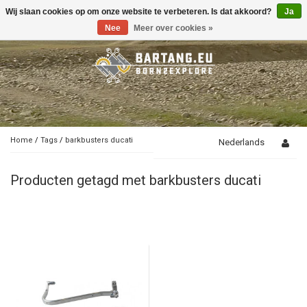
Wij slaan cookies op om onze website te verbeteren. Is dat akkoord?
Ja
Toggle
navigation
Nee
Meer over cookies »
Home
/
Tags
/
barkbusters ducati
Nederlands
Producten getagd met barkbusters ducati