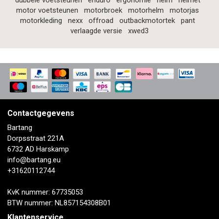
dubbele voetsteunen
enduro
ergonomie
helm
helmet
motor voetsteunen
motorbroek
motorhelm
motorjas
motorkleding
nexx
offroad
outbackmotortek
pant
verlaagde versie
xwed3
Contactgegevens
Bartang
Dorpsstraat 221A
6732 AD Harskamp
info@bartang.eu
+31620112744
KvK nummer: 67735053
BTW nummer: NL857154308B01
Klantenservice