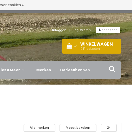
over cookies »
EL!
| +316 20112744 |
INFO@BARTANG.EU
|
Nederlands
Inloggen
|
Registreren
WINKELWAGEN
0
Producten
vies&Meer
Merken
Cadeaubonnen
Alle merken
Meest bekeken
24