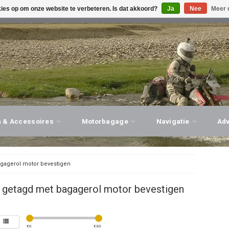
kies op om onze website te verbeteren. Is dat akkoord?
Ja
Nee
Meer 
G ADVIES, PERSOONLIJKE SERVICE!
BEZOEK ONZE WINK
n & Accessoires
Motorbagage
Navigatie
Ad
gagerol motor bevestigen
 getagd met bagagerol motor bevestigen
€
0
€
30