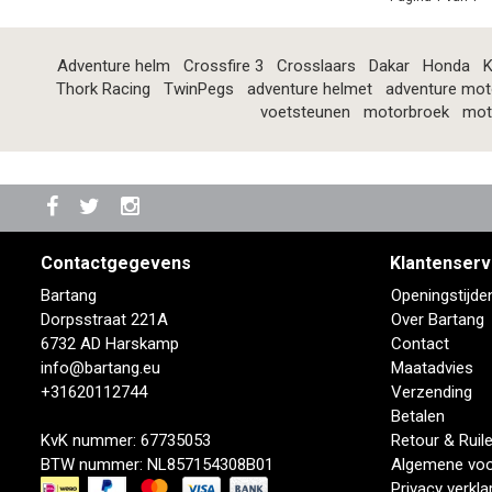
Adventure helm
Crossfire 3
Crosslaars
Dakar
Honda
K
Thork Racing
TwinPegs
adventure helmet
adventure mot
voetsteunen
motorbroek
mot
Contactgegevens
Klantenserv
Bartang
Openingstijde
Dorpsstraat 221A
Over Bartang
6732 AD Harskamp
Contact
info@bartang.eu
Maatadvies
+31620112744
Verzending
Betalen
KvK nummer: 67735053
Retour & Ruil
BTW nummer: NL857154308B01
Algemene vo
Privacy verkla