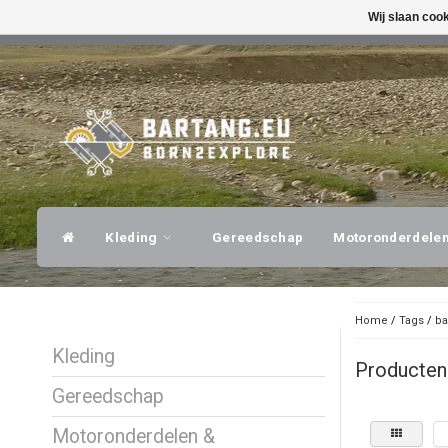
Wij slaan coo
SNELLE VERZENDING
DESKUNDI
Kleding
Gereedschap
Motoronderdele
Home
/
Tags
/
ba
Kleding
Producten
Gereedschap
Motoronderdelen &