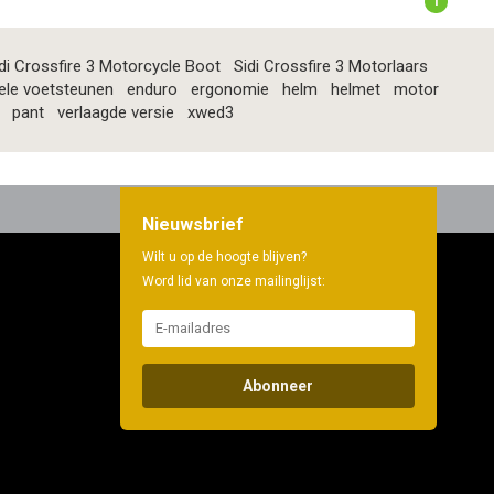
1
di Crossfire 3 Motorcycle Boot
Sidi Crossfire 3 Motorlaars
ele voetsteunen
enduro
ergonomie
helm
helmet
motor
pant
verlaagde versie
xwed3
Nieuwsbrief
Wilt u op de hoogte blijven?
Word lid van onze mailinglijst:
Abonneer