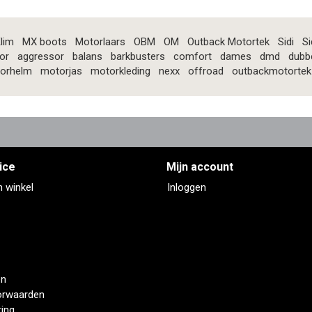
lim
MX boots
Motorlaars
OBM
OM
Outback Motortek
Sidi
Si
or
aggressor
balans
barkbusters
comfort
dames
dmd
dubb
orhelm
motorjas
motorkleding
nexx
offroad
outbackmotortek
ice
Mijn account
n winkel
Inloggen
en
orwaarden
ring