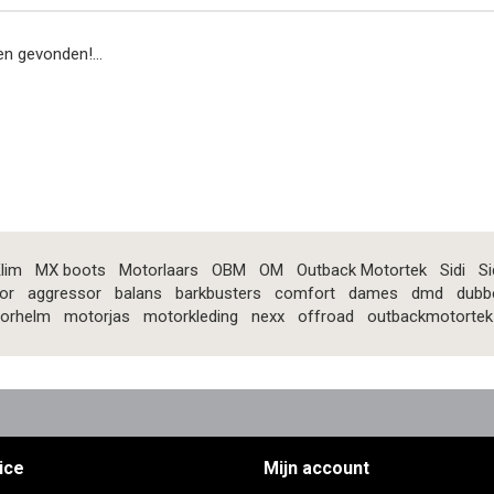
n gevonden!...
lim
MX boots
Motorlaars
OBM
OM
Outback Motortek
Sidi
Si
or
aggressor
balans
barkbusters
comfort
dames
dmd
dubb
orhelm
motorjas
motorkleding
nexx
offroad
outbackmotortek
ice
Mijn account