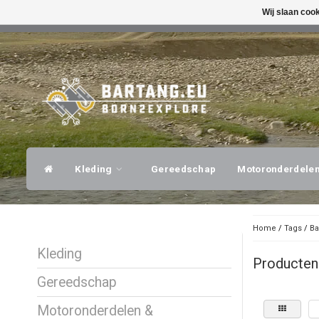
Wij slaan coo
SNELLE VERZENDING
DESKUNDI
Kleding
Gereedschap
Motoronderdele
Home
/
Tags
/
Ba
Kleding
Producten
Gereedschap
Motoronderdelen &