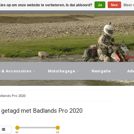
kies op om onze website te verbeteren. Is dat akkoord?
Ja
Nee
Meer 
G ADVIES, PERSOONLIJKE SERVICE!
BEZOEK ONZE WINK
n & Accessoires
Motorbagage
Navigatie
Ad
dlands Pro 2020
 getagd met Badlands Pro 2020
€
0
€
5