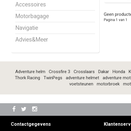
Accessoires
Geen producte
Motorbagage
Pagina 1 van 1
Navigatie
Advies&Meer
Adventure helm
Crossfire 3
Crosslaars
Dakar
Honda
K
Thork Racing
TwinPegs
adventure helmet
adventure mot
voetsteunen
motorbroek
mot
Contactgegevens
Klantenserv