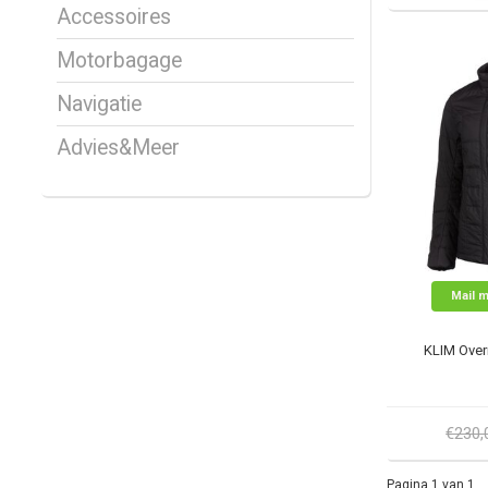
Accessoires
Motorbagage
Navigatie
Advies&Meer
Mail m
KLIM Over
€230
Pagina 1 van 1