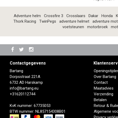
Adventure helm
Crossfire 3
Crosslaars
Dakar
Honda
K
Thork Racing
TwinPegs
adventure helmet
adventure mot
voetsteunen
motorbroek
mot
Contactgegevens
Klantenserv
Bartang
Openingstijde
Dorpsstraat 221A
Over Bartang
6732 AD Harskamp
Contact
info@bartang.eu
Maatadvies
+31620112744
Verzending
Betalen
KvK nummer: 67735053
Retour & Ruil
BTW nummer: NL857154308B01
Algemene vo
Privacy verkla