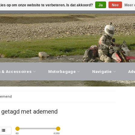
kies op om onze website te verbeteren. Is dat akkoord?
Ja
Nee
Meer 
G ADVIES, PERSOONLIJKE SERVICE!
BEZOEK ONZE WINK
n & Accessoires
Motorbagage
Navigatie
Ad
demend
 getagd met ademend
€
0
€
250