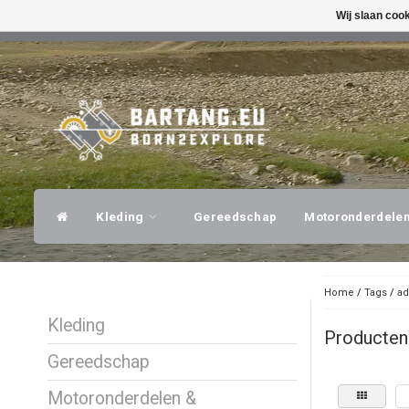
Wij slaan coo
SNELLE VERZENDING
DESKUNDI
Kleding
Gereedschap
Motoronderdele
Home
/
Tags
/
a
Kleding
Producten
Gereedschap
Motoronderdelen &