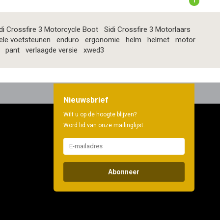
1
di Crossfire 3 Motorcycle Boot
Sidi Crossfire 3 Motorlaars
ele voetsteunen
enduro
ergonomie
helm
helmet
motor
pant
verlaagde versie
xwed3
Nieuwsbrief
Wilt u op de hoogte blijven?
Word lid van onze mailinglijst:
Abonneer