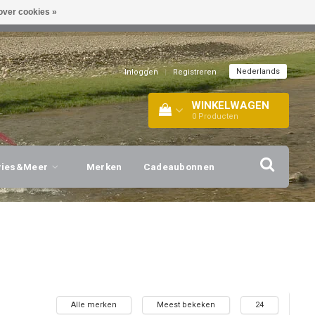
over cookies »
EL!
| +316 20112744 |
INFO@BARTANG.EU
|
Nederlands
Inloggen
|
Registreren
WINKELWAGEN
0
Producten
vies&Meer
Merken
Cadeaubonnen
Alle merken
Meest bekeken
24