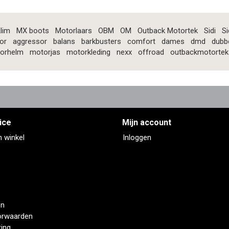
lim
MX boots
Motorlaars
OBM
OM
Outback Motortek
Sidi
Si
or
aggressor
balans
barkbusters
comfort
dames
dmd
dubb
orhelm
motorjas
motorkleding
nexx
offroad
outbackmotortek
ice
Mijn account
n winkel
Inloggen
en
orwaarden
ring