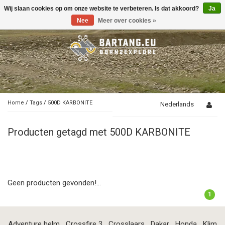
Wij slaan cookies op om onze website te verbeteren. Is dat akkoord?
Ja
Toggle
navigation
Nee
Meer over cookies »
Home
/
Tags
/
500D KARBONITE
Nederlands
Producten getagd met 500D KARBONITE
Geen producten gevonden!...
1
Adventure helm
Crossfire 3
Crosslaars
Dakar
Honda
Klim