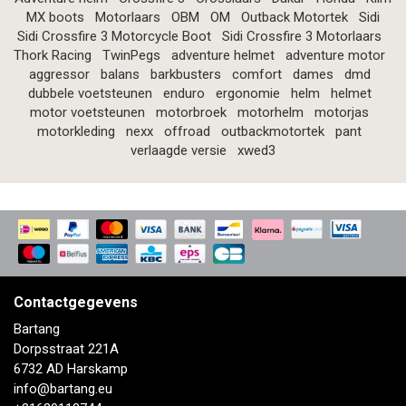
MX boots
Motorlaars
OBM
OM
Outback Motortek
Sidi
Sidi Crossfire 3 Motorcycle Boot
Sidi Crossfire 3 Motorlaars
Thork Racing
TwinPegs
adventure helmet
adventure motor
aggressor
balans
barkbusters
comfort
dames
dmd
dubbele voetsteunen
enduro
ergonomie
helm
helmet
motor voetsteunen
motorbroek
motorhelm
motorjas
motorkleding
nexx
offroad
outbackmotortek
pant
verlaagde versie
xwed3
Contactgegevens
Bartang
Dorpsstraat 221A
6732 AD Harskamp
info@bartang.eu