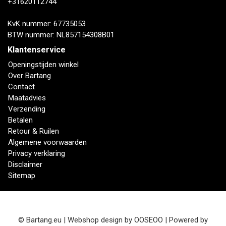
+31620112744
KvK nummer: 67735053
BTW nummer: NL857154308B01
Klantenservice
Openingstijden winkel
Over Bartang
Contact
Maatadvies
Verzending
Betalen
Retour & Ruilen
Algemene voorwaarden
Privacy verklaring
Disclaimer
Sitemap
© Bartang.eu | Webshop design by
OOSEOO
| Powered by