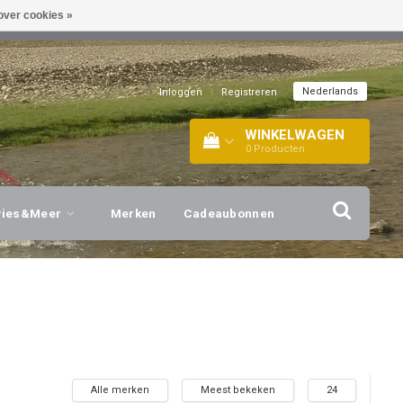
over cookies »
EL!
| +316 20112744 |
INFO@BARTANG.EU
|
Nederlands
Inloggen
|
Registreren
WINKELWAGEN
0
Producten
vies&Meer
Merken
Cadeaubonnen
Alle merken
Meest bekeken
24