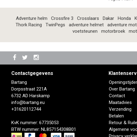
Adventure helm
Crossfire 3
Crosslaars
Dakar
Honda
K
Thork Racing
TwinPegs
adventure helmet
adventure mot
voetsteunen
motorbroek
mot
Contactgegevens
Klantenserv
Bartang
Openingstijde
Dorpsstraat 221A
Over Bartang
6732 AD Harskamp
Contact
info@bartang.eu
Maatadvies
+31620112744
Verzending
Betalen
KvK nummer: 67735053
Retour & Ruil
BTW nummer: NL857154308B01
Algemene vo
Privacy verkla