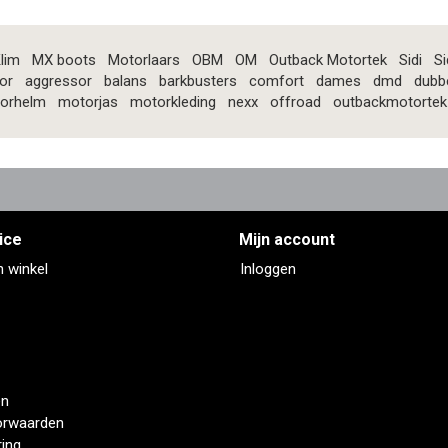
lim
MX boots
Motorlaars
OBM
OM
Outback Motortek
Sidi
Si
or
aggressor
balans
barkbusters
comfort
dames
dmd
dubb
orhelm
motorjas
motorkleding
nexx
offroad
outbackmotortek
ice
Mijn account
n winkel
Inloggen
en
orwaarden
ring