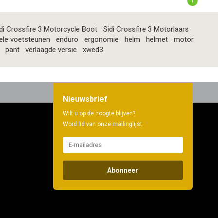
1
di Crossfire 3 Motorcycle Boot
Sidi Crossfire 3 Motorlaars
ele voetsteunen
enduro
ergonomie
helm
helmet
motor
pant
verlaagde versie
xwed3
Nieuwsbrief
Wilt u op de hoogte blijven?
Word lid van onze mailinglijst:
Abonneer