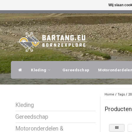
Wij slaan coo
SNELLE VERZENDING
DESKUNDI
Kleding
Gereedschap
Motoronderdele
Home
/
Tags
/
20
Kleding
Producten
Gereedschap
Motoronderdelen &