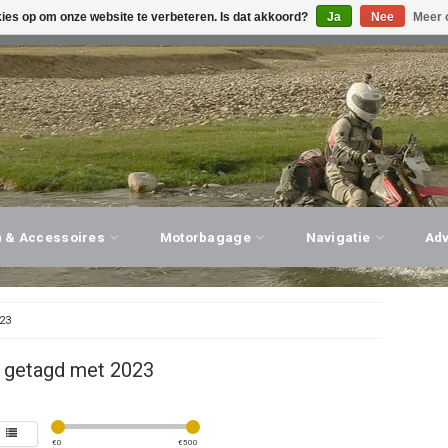
kies op om onze website te verbeteren. Is dat akkoord?
Ja
Nee
Meer 
G ADVIES, PERSOONLIJKE SERVICE!
BEZOEK ONZE WINK
n & Accessoires
Motorbagage
Navigatie
Ad
23
 getagd met 2023
€
0
€
500