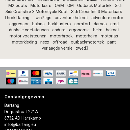
MX boots
Motorlaars
OBM
OM
Outback Motortek
Sidi
Sidi Crossfire 3 Motorcycle Boot
Sidi Crossfire 3 Motorlaars
Thork Racing
TwinPegs
adventure helmet
adventure motor
aggressor
balans
barkbusters
comfort
dames
dmd
dubbele voetsteunen
enduro
ergonomie
helm
helmet
motor voetsteunen
motorbroek
motorhelm
motorjas
motorkleding
nexx
offroad
outbackmotortek
pant
verlaagde versie
xwed3
Contactgegevens
Bartang
Dorpsstraat 221A
6732 AD Harskamp
info@bartang.eu