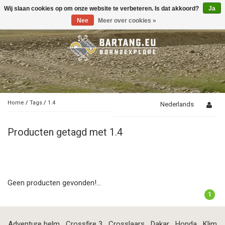
Wij slaan cookies op om onze website te verbeteren. Is dat akkoord?
Ja
Toggle
navigation
Nee
Meer over cookies »
Home
/
Tags
/
1.4
Nederlands
Producten getagd met 1.4
Geen producten gevonden!...
1
Adventure helm
Crossfire 3
Crosslaars
Dakar
Honda
Klim