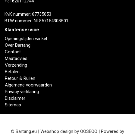
+31620112744
KvK nummer: 67735053
BTW nummer: NL857154308B01
Klantenservice
Openingstijden winkel
Over Bartang
Contact
Maatadvies
Verzending
Betalen
Retour & Ruilen
Algemene voorwaarden
Privacy verklaring
Disclaimer
Sitemap
© Bartang.eu | Webshop design by
OOSEOO
| Powered by