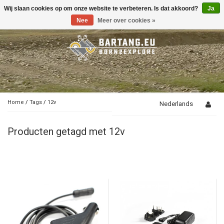
Wij slaan cookies op om onze website te verbeteren. Is dat akkoord?
Ja
Toggle
navigation
Nee
Meer over cookies »
Home
/
Tags
/
12v
Nederlands
Producten getagd met 12v