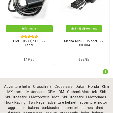
Informatie
Mail mij bij voorraad
DMD T865(X)/880 12V
Macna Accu + Oplader 12V
Lader
6000 mA
€19,95
€99,95
1
Adventure helm
Crossfire 3
Crosslaars
Dakar
Honda
Klim
MX boots
Motorlaars
OBM
OM
Outback Motortek
Sidi
Sidi Crossfire 3 Motorcycle Boot
Sidi Crossfire 3 Motorlaars
Thork Racing
TwinPegs
adventure helmet
adventure motor
aggressor
balans
barkbusters
comfort
dames
dmd