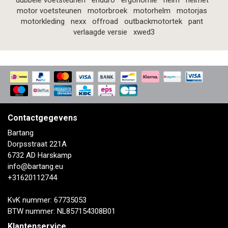
dubbele voetsteunen
enduro
ergonomie
helm
helmet
motor voetsteunen
motorbroek
motorhelm
motorjas
motorkleding
nexx
offroad
outbackmotortek
pant
verlaagde versie
xwed3
Contactgegevens
Bartang
Dorpsstraat 221A
6732 AD Harskamp
info@bartang.eu
+31620112744
KvK nummer: 67735053
BTW nummer: NL857154308B01
Klantenservice