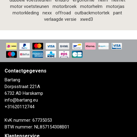
dubbele voetsteunen
enduro
ergonomie
helm
helmet
motor voetsteunen
motorbroek
motorhelm
motorjas
motorkleding
nexx
offroad
outbackmotortek
pant
verlaagde versie
xwed3
Contactgegevens
Bartang
Dorpsstraat 221A
6732 AD Harskamp
info@bartang.eu
+31620112744
KvK nummer: 67735053
BTW nummer: NL857154308B01
Klantenservice