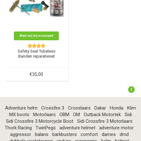
Mail mij bij voorraad
Safety Seal Tubeless
Banden reparatieset
€35,00
1
Adventure helm
Crossfire 3
Crosslaars
Dakar
Honda
Klim
MX boots
Motorlaars
OBM
OM
Outback Motortek
Sidi
Sidi Crossfire 3 Motorcycle Boot
Sidi Crossfire 3 Motorlaars
Thork Racing
TwinPegs
adventure helmet
adventure motor
aggressor
balans
barkbusters
comfort
dames
dmd