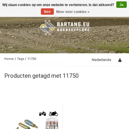
Wij slaan cookies op om onze website te verbeteren. Is dat akkoord?
Ja
Toggle
navigation
Nee
Meer over cookies »
Home
/
Tags
/
11750
Nederlands
Producten getagd met 11750