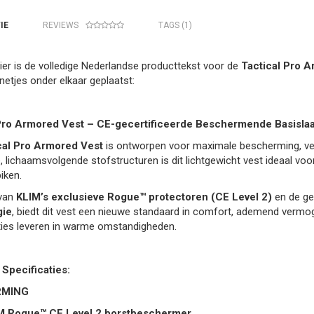
IE
REVIEWS
TAGS (1)
 Hier is de volledige Nederlandse producttekst voor de
Tactical Pro A
 netjes onder elkaar geplaatst:
Pro Armored Vest – CE-gecertificeerde Beschermende Basislaag
cal Pro Armored Vest
is ontworpen voor maximale bescherming, verk
, lichaamsvolgende stofstructuren is dit lichtgewicht vest ideaal voo
iken.
van
KLIM’s exclusieve Rogue™ protectoren (CE Level 2)
en de g
gie
, biedt dit vest een nieuwe standaard in comfort, ademend vermog
ties leveren in warme omstandigheden.
 Specificaties:
RMING
M Rogue™ CE Level 2 borstbeschermer