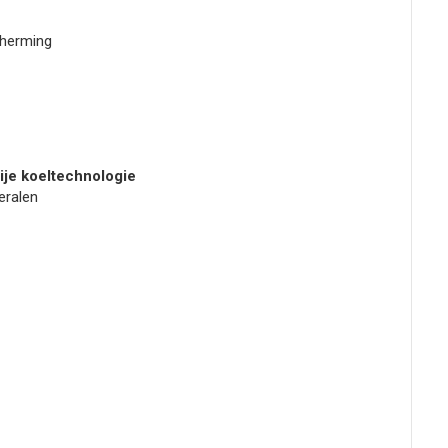
cherming
ije koeltechnologie
neralen