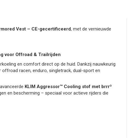
rmored Vest – CE-gecertificeerd
, met de vernieuwde
 voor Offroad & Trailrijden
oeling en comfort direct op de huid. Dankzij nauwkeurig
r offroad racen, enduro, singletrack, dual-sport en
eavanceerde
KLIM Aggressor™ Cooling stof met brrrº
en en bescherming – speciaal voor actieve rijders die