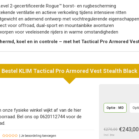
evel 2-gecertificeerde Rogue™ borst- en rugbescherming
tekende ventilatie en actieve verkoeling tijdens intensieve ritten
htgewicht en ademend ontwerp met vochtregulerende eigenschappe
ect voor offroad, dual-sport en mountainbike avonturen
orpen voor veeleisende rijders in warme omstandigheden
chermd, koel en in controle – met het Tactical Pro Armored Ves
Bestel
KLIM
Tactical Pro Armored Vest Stealth Black
Optie : MD
Opti
 onze fysieke winkel wijkt af van de hier
oorraad. Bel ons op 0620112744 voor de
ad.
€243,00
€270,00
Incl. btw
| Je beoordeling toevoegen