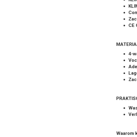
KLI
Com
Zac
CE 
MATERIA
4-w
Voc
Ade
Lag
Zac
PRAKTIS
Was
Verk
Waarom ki