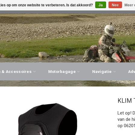
kies op om onze website te verbeteren. Is dat akkoord?
Ja
Nee
Meer 
G ADVIES, PERSOONLIJKE SERVICE!
BEZOEK ONZE WINK
n & Accessoires
Motorbagage
Navigatie
Ad
KLIM
Let op! 
van de h
op 06201