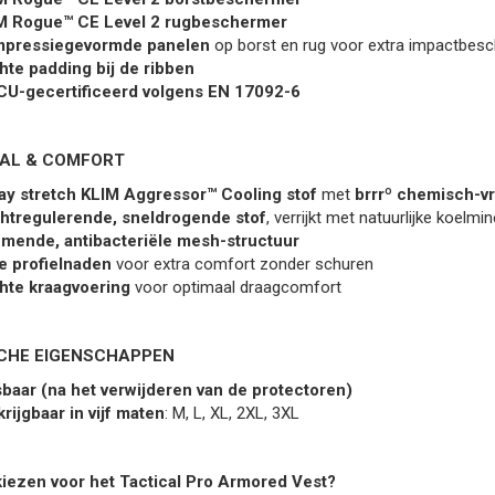
M Rogue™ CE Level 2 rugbeschermer
pressiegevormde panelen
op borst en rug voor extra impactbes
hte padding bij de ribben
CU-gecertificeerd volgens EN 17092-6
AL & COMFORT
ay stretch KLIM Aggressor™ Cooling stof
met
brrrº chemisch-vr
htregulerende, sneldrogende stof
, verrijkt met natuurlijke koelmi
mende, antibacteriële mesh-structuur
e profielnaden
voor extra comfort zonder schuren
hte kraagvoering
voor optimaal draagcomfort
CHE EIGENSCHAPPEN
baar (na het verwijderen van de protectoren)
rijgbaar in vijf maten
: M, L, XL, 2XL, 3XL
ezen voor het Tactical Pro Armored Vest?