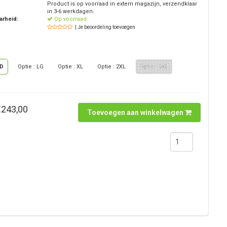
Product is op voorraad in extern magazijn, verzendklaar
in 3-6 werkdagen.
arheid:
Op voorraad
| Je beoordeling toevoegen
MD
Optie : LG
Optie : XL
Optie : 2XL
Optie : 3XL
€243,00
Toevoegen aan winkelwagen