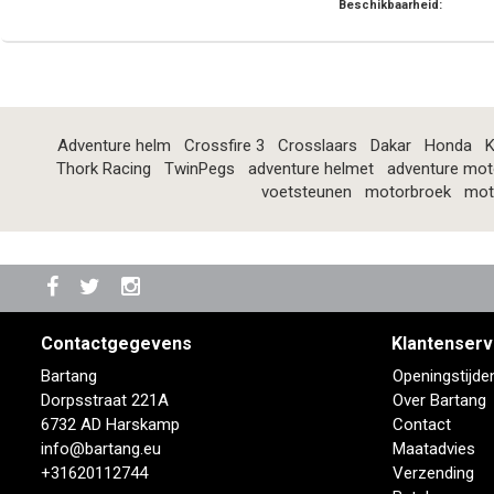
Beschikbaarheid:
Adventure helm
Crossfire 3
Crosslaars
Dakar
Honda
K
Thork Racing
TwinPegs
adventure helmet
adventure mot
voetsteunen
motorbroek
mot
Contactgegevens
Klantenserv
Bartang
Openingstijde
Dorpsstraat 221A
Over Bartang
6732 AD Harskamp
Contact
info@bartang.eu
Maatadvies
+31620112744
Verzending