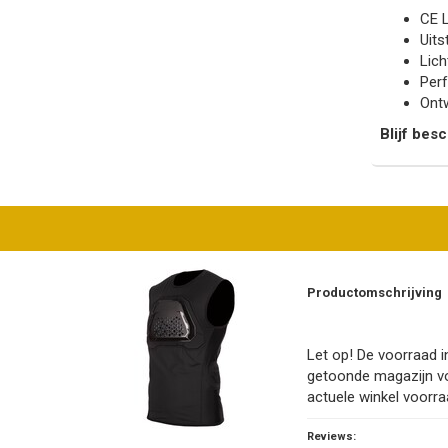
CE L
Uits
Lic
Perf
Ontw
Blijf bes
Productomschrijving
Let op! De voorraad in
getoonde magazijn v
actuele winkel voorra
Reviews: