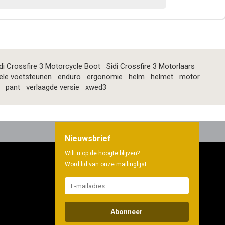
di Crossfire 3 Motorcycle Boot
Sidi Crossfire 3 Motorlaars
ele voetsteunen
enduro
ergonomie
helm
helmet
motor
pant
verlaagde versie
xwed3
Nieuwsbrief
Wilt u op de hoogte blijven?
Word lid van onze mailinglijst:
Abonneer