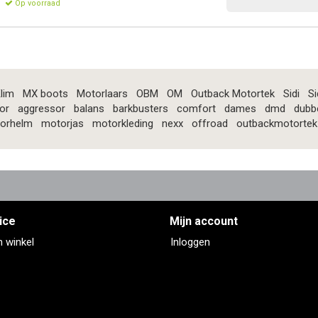
Op voorraad
lim
MX boots
Motorlaars
OBM
OM
Outback Motortek
Sidi
Si
or
aggressor
balans
barkbusters
comfort
dames
dmd
dubb
orhelm
motorjas
motorkleding
nexx
offroad
outbackmotortek
ice
Mijn account
n winkel
Inloggen