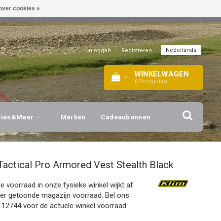
over cookies »
EL!
| +316 20112744 |
INFO@BARTANG.EU
|
Nederlands
Inloggen
|
Registreren
WINKELWAGEN
0
Producten
vies&Meer
Merken
Cadeaubonnen
Tactical Pro Armored Vest Stealth Black
De voorraad in onze fysieke winkel wijkt af
ier getoonde magazijn voorraad. Bel ons
12744 voor de actuele winkel voorraad.