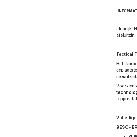
INFORMAT
atuurlijk!
afsluitzin,
Tactical 
Het
Tacti
geplaatste
mountainb
Voorzien 
technolo
toppresta
Volledige
BESCHE
KLI