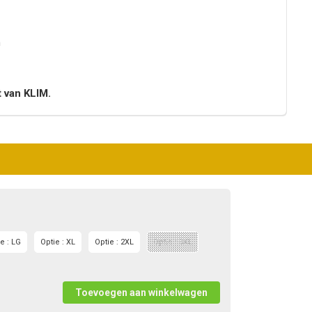
n
t van KLIM.
e : LG
Optie : XL
Optie : 2XL
Optie : 3XL