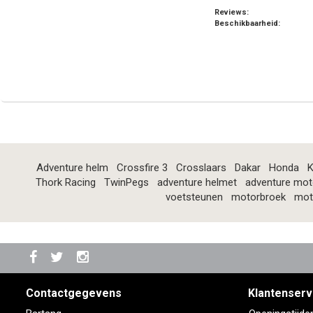
Reviews:
Beschikbaarheid:
Adventure helm
Crossfire 3
Crosslaars
Dakar
Honda
K
Thork Racing
TwinPegs
adventure helmet
adventure mot
voetsteunen
motorbroek
mot
Contactgegevens
Klantenserv