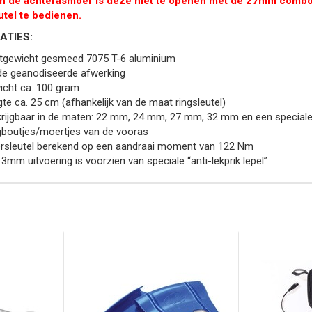
an de achterasmoer is deze niet te openen met de 27mm combo 
utel te bedienen.
ATIES:
htgewicht gesmeed 7075 T-6 aluminium
de geanodiseerde afwerking
cht ca. 100 gram
te ca. 25 cm (afhankelijk van de maat ringsleutel)
rijgbaar in de maten: 22 mm, 24 mm, 27 mm, 32 mm en een special
boutjes/moertjes van de vooras
rsleutel berekend op een aandraai moment van 122 Nm
3mm uitvoering is voorzien van speciale “anti-lekprik lepel”