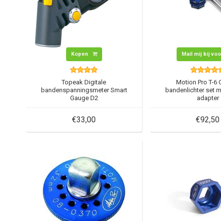
Kopen
Mail mij bij vo
Topeak Digitale
Motion Pro T-6
bandenspanningsmeter Smart
bandenlichter set m
Gauge D2
adapter
€33,00
€92,50