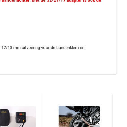
bandenlichter. Met de 32-27/17 adapter is ook de
e 12/13 mm uitvoering voor de bandenklem en