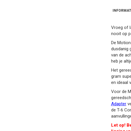
INFORMAT
Vroeg of l
nooit op 
De Motion 
dusdanig g
van de ac
heb je alt
Het geree
gram super
en ideaal v
Voor de Mo
gereedscha
Adapter
ve
de T-6 Co
aanvulling
Let op! 