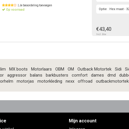
| Je beoordeling toevoegen
Optie : Hex maat -
Op voorraad
€43,40
Incl. btw
lim
MX boots
Motorlaars
OBM
OM
Outback Motortek
Sidi
Si
or
aggressor
balans
barkbusters
comfort
dames
dmd
dubb
orhelm
motorjas
motorkleding
nexx
offroad
outbackmotortek
ice
Mijn account