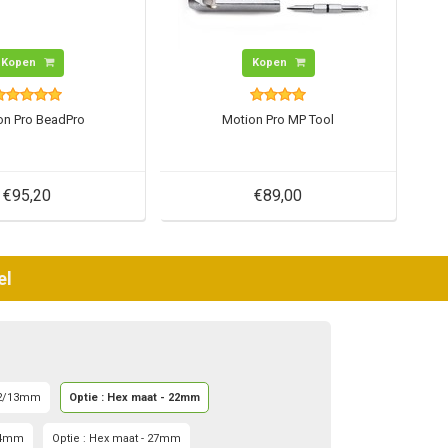
Kopen
Kopen
on Pro BeadPro
Motion Pro MP Tool
€95,20
€89,00
el
 12/13mm
Optie : Hex maat - 22mm
 24mm
Optie : Hex maat - 27mm