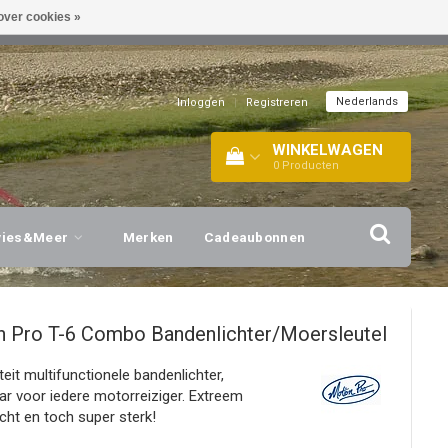
over cookies »
EL!
| +316 20112744 |
INFO@BARTANG.EU
|
Nederlands
Inloggen
|
Registreren
WINKELWAGEN
0
Producten
vies&Meer
Merken
Cadeaubonnen
n Pro
T-6 Combo Bandenlichter/Moersleutel
eit multifunctionele bandenlichter,
r voor iedere motorreiziger. Extreem
icht en toch super sterk!