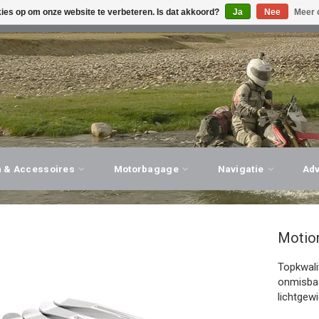
kies op om onze website te verbeteren. Is dat akkoord?
Ja
Nee
Meer 
G ADVIES, PERSOONLIJKE SERVICE!
BEZOEK ONZE WINK
n & Accessoires
Motorbagage
Navigatie
Ad
Motio
Topkwalit
onmisbaa
lichtgew