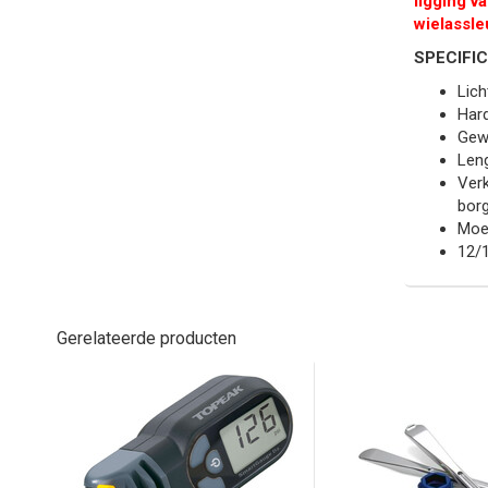
ligging v
wielassle
SPECIFIC
Lic
Har
Gewi
Leng
Verk
borg
Moe
12/1
Gerelateerde producten