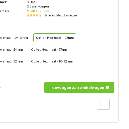
mmer:
08-0286
2-5 werkdagen
arheid:
Op voorraad
| Je beoordeling toevoegen
Hex maat - 12/13mm
Optie : Hex maat - 22mm
Hex maat - 24mm
Optie : Hex maat - 27mm
Hex maat - 32mm
Optie : Hex maat - 10/12mm
.
Toevoegen aan winkelwagen