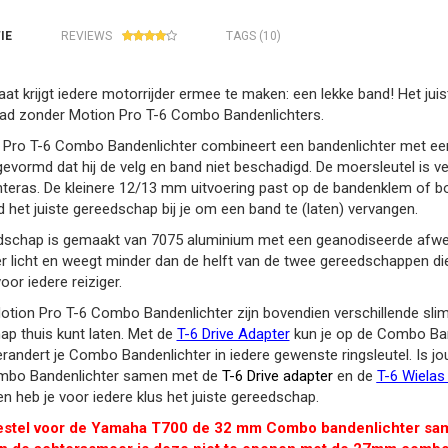
IE
REVIEWS
TAGS (10)
aat krijgt iedere motorrijder ermee te maken: een lekke band! Het ju
pad zonder Motion Pro T-6 Combo Bandenlichters.
Pro T-6 Combo Bandenlichter combineert een bandenlichter met een m
evormd dat hij de velg en band niet beschadigd. De moersleutel is ve
hteras. De kleinere 12/13 mm uitvoering past op de bandenklem of 
ijd het juiste gereedschap bij je om een band te (laten) vervangen.
dschap is gemaakt van 7075 aluminium met een geanodiseerde afwerk
 licht en weegt minder dan de helft van de twee gereedschappen die
oor iedere reiziger.
tion Pro T-6 Combo Bandenlichter zijn bovendien verschillende sli
p thuis kunt laten. Met de
T-6 Drive Adapter
kun je op de Combo Ban
randert je Combo Bandenlichter in iedere gewenste ringsleutel. Is 
mbo Bandenlichter samen met de
T-6 Drive adapter
en de
T-6 Wielas 
en heb je voor iedere klus het juiste gereedschap.
Bestel voor de Yamaha T700 de 32 mm Combo bandenlichter sam