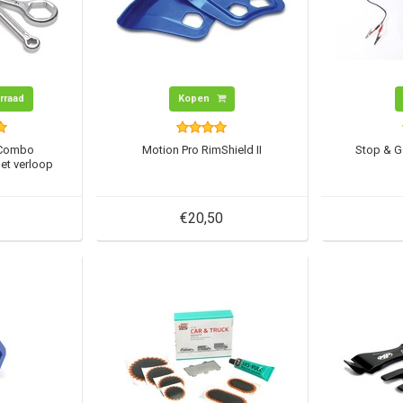
orraad
Kopen
 Combo
Motion Pro RimShield II
Stop & 
et verloop
€20,50