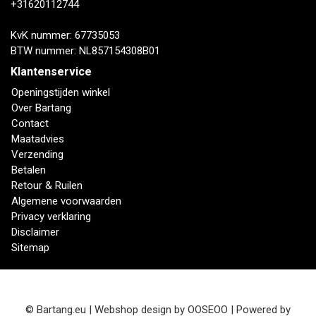
+31620112744
KvK nummer: 67735053
BTW nummer: NL857154308B01
Klantenservice
Openingstijden winkel
Over Bartang
Contact
Maatadvies
Verzending
Betalen
Retour & Ruilen
Algemene voorwaarden
Privacy verklaring
Disclaimer
Sitemap
© Bartang.eu | Webshop design by
OOSEOO
| Powered by