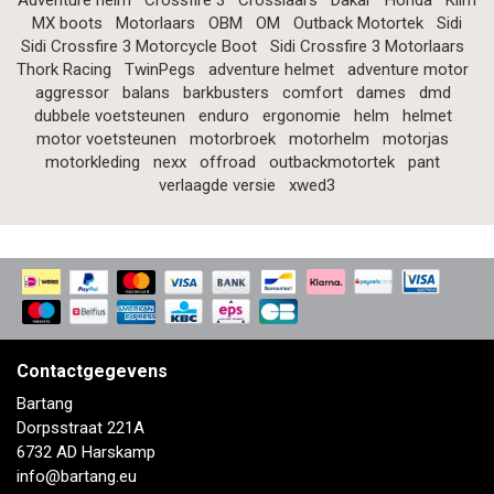
Adventure helm
Crossfire 3
Crosslaars
Dakar
Honda
Klim
MX boots
Motorlaars
OBM
OM
Outback Motortek
Sidi
Sidi Crossfire 3 Motorcycle Boot
Sidi Crossfire 3 Motorlaars
Thork Racing
TwinPegs
adventure helmet
adventure motor
aggressor
balans
barkbusters
comfort
dames
dmd
dubbele voetsteunen
enduro
ergonomie
helm
helmet
motor voetsteunen
motorbroek
motorhelm
motorjas
motorkleding
nexx
offroad
outbackmotortek
pant
verlaagde versie
xwed3
Contactgegevens
Bartang
Dorpsstraat 221A
6732 AD Harskamp
info@bartang.eu