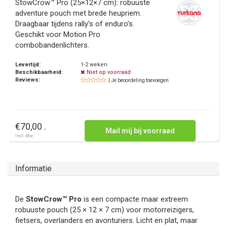
StowCrow™ Pro (25×12×7 cm): robuuste
adventure pouch met brede heupriem.
Draagbaar tijdens rally’s of enduro’s.
Geschikt voor Motion Pro
combobandenlichters.
Levertijd:
1-2 weken
Beschikbaarheid:
Niet op voorraad
Reviews:
| Je beoordeling toevoegen
€70,00 .
Mail mij bij voorraad
Incl. btw
Informatie
De
StowCrow™ Pro
is een compacte maar extreem
robuuste pouch (25 × 12 × 7 cm) voor motorreizigers,
fietsers, overlanders en avonturiers. Licht en plat, maar