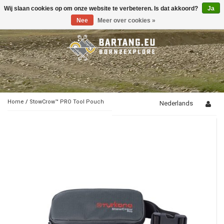
Wij slaan cookies op om onze website te verbeteren. Is dat akkoord?
Ja
Toggle
navigation
Nee
Meer over cookies »
Home
/
StowCrow™ PRO Tool Pouch
Nederlands