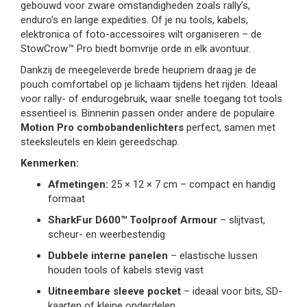
gebouwd voor zware omstandigheden zoals rally’s,
enduro’s en lange expedities. Of je nu tools, kabels,
elektronica of foto-accessoires wilt organiseren – de
StowCrow™ Pro biedt bomvrije orde in elk avontuur.
Dankzij de meegeleverde brede heupriem draag je de
pouch comfortabel op je lichaam tijdens het rijden. Ideaal
voor rally- of endurogebruik, waar snelle toegang tot tools
essentieel is. Binnenin passen onder andere de populaire
Motion Pro combobandenlichters
perfect, samen met
steeksleutels en klein gereedschap.
Kenmerken:
Afmetingen:
25 × 12 × 7 cm – compact en handig
formaat
SharkFur D600™ Toolproof Armour
– slijtvast,
scheur- en weerbestendig
Dubbele interne panelen
– elastische lussen
houden tools of kabels stevig vast
Uitneembare sleeve pocket
– ideaal voor bits, SD-
kaarten of kleine onderdelen