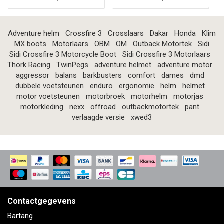
Adventure helm
Crossfire 3
Crosslaars
Dakar
Honda
Klim
MX boots
Motorlaars
OBM
OM
Outback Motortek
Sidi
Sidi Crossfire 3 Motorcycle Boot
Sidi Crossfire 3 Motorlaars
Thork Racing
TwinPegs
adventure helmet
adventure motor
aggressor
balans
barkbusters
comfort
dames
dmd
dubbele voetsteunen
enduro
ergonomie
helm
helmet
motor voetsteunen
motorbroek
motorhelm
motorjas
motorkleding
nexx
offroad
outbackmotortek
pant
verlaagde versie
xwed3
Contactgegevens
Bartang