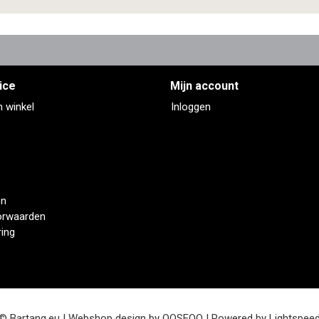
ice
Mijn account
n winkel
Inloggen
en
orwaarden
ring
© Bartang.eu | Webshop design by
OOSEOO
| Powered by
Lightspee