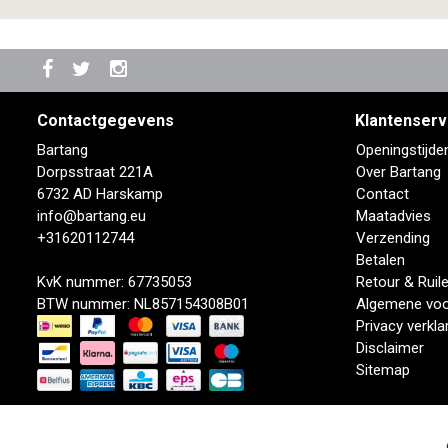
Contactgegevens
Klantenserv
Bartang
Openingstijde
Dorpsstraat 221A
Over Bartang
6732 AD Harskamp
Contact
info@bartang.eu
Maatadvies
+31620112744
Verzending
Betalen
KvK nummer: 67735053
Retour & Ruil
BTW nummer: NL857154308B01
Algemene vo
Privacy verkla
Disclaimer
Sitemap