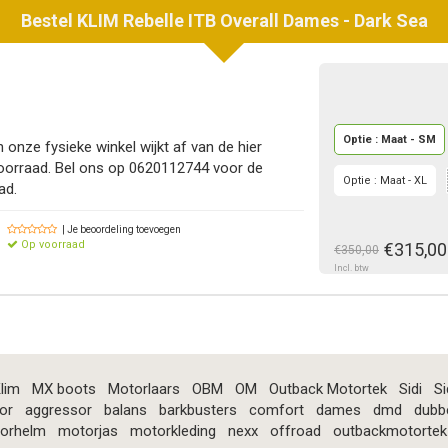
Bestel
KLIM
Rebelle ITB Overall Dames - Dark Sea
Optie : Maat - SM
 onze fysieke winkel wijkt af van de hier
oorraad. Bel ons op 0620112744 voor de
Optie : Maat - XL
ad.
| Je beoordeling toevoegen
Op voorraad
€315,00
€350,00
Incl. btw
lim
MX boots
Motorlaars
OBM
OM
Outback Motortek
Sidi
Si
or
aggressor
balans
barkbusters
comfort
dames
dmd
dubb
orhelm
motorjas
motorkleding
nexx
offroad
outbackmotortek