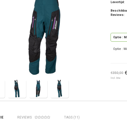
Levertijd:
Beschikba
Reviews:
Optie : 
Optie : M
€350,00
Incl. btw
IE
REVIEWS
TAGS (11)