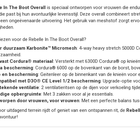
e In The Boot Overall
is speciaal ontworpen voor vrouwen die enduro
 die past bij hun avontuurlijke levensstijl. Deze overall combineert st
 een ongeëvenaarde uitvoering. Het gebruik van meshstof zorgt ervoor
heden.
ezen voor de Rebelle In The Boot Overall?
r duurzaam Karbonite™ Micromesh
: 4-way heavy stretch 5000D C
rzaamheid.
tvast Cordura® materiaal
: Versterkt met 6300D Cordura® op knieën,
ra bescherming
: Cordura® 6000 op de bovenkant van de borst, bove
p en bescherming
: Geitenleer op de binnenkant van de knieën voor 
patibel met D3O® CE Level 1/2 bescherming
: Upgrade-optie vo
tekende ventilatie
: 2 ventilatieritsen op de dijen voor verkoeling tij
dige opbergruimte
: Met 3 zakken voor al je essentials.
worpen door vrouwen, voor vrouwen
: Met een perfecte balans tuss
oor uitdagend terrein rijdt of geniet van een ontspannen rit, de
Rebell
avontuur!