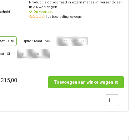
Product is op voorraad in extern magazijn, verzendklaar
in 3-6 werkdagen.
arheid:
Op voorraad
| Je beoordeling toevoegen
Maat - SM
Optie : Maat - MD
Optie : Maat - LG
aat - XL
Optie : Maat - 2XL
€315,00
Toevoegen aan winkelwagen