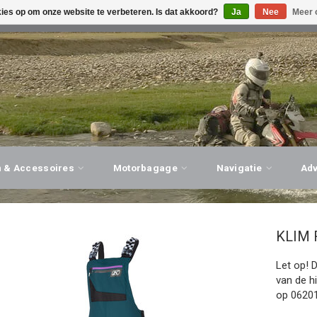
kies op om onze website te verbeteren. Is dat akkoord?
Ja
Nee
Meer 
G ADVIES, PERSOONLIJKE SERVICE!
BEZOEK ONZE WINK
n & Accessoires
Motorbagage
Navigatie
Ad
KLIM
Let op! 
van de h
op 06201