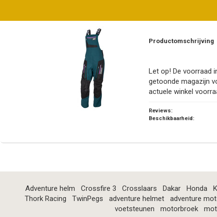
Productomschrijving
Let op! De voorraad in
getoonde magazijn v
actuele winkel voorra
Reviews:
Beschikbaarheid:
Adventure helm
Crossfire 3
Crosslaars
Dakar
Honda
K
Thork Racing
TwinPegs
adventure helmet
adventure mot
voetsteunen
motorbroek
mot