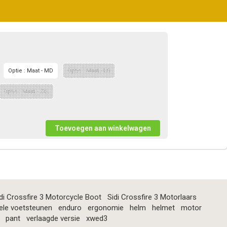
Optie : Maat - MD
Optie : Maat - LG
Optie : Maat - 2XL
di Crossfire 3 Motorcycle Boot
Sidi Crossfire 3 Motorlaars
ele voetsteunen
enduro
ergonomie
helm
helmet
motor
pant
verlaagde versie
xwed3