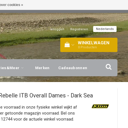
over cookies »
EL!
| +316 20112744 |
INFO@BARTANG.EU
|
Nederlands
Inloggen
|
Registreren
WINKELWAGEN
0
Producten
vies&Meer
Merken
Cadeaubonnen
Rebelle ITB Overall Dames - Dark Sea
De voorraad in onze fysieke winkel wijkt af
ier getoonde magazijn voorraad. Bel ons
12744 voor de actuele winkel voorraad.