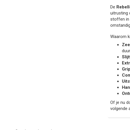
De
Rebell
uitrusting
stoffen in
omstandig
Waarom ki
Zee
duu
Slij
Ext
Gri
Com
Uits
Han
Ont
Of je nu d
volgende 