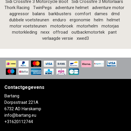
Sidi Crossfire 3 Motorcycle Boot
Sidi Crossfire 3 Motorlaars
Thork Racing
TwinPegs
adventure helmet
adventure motor
aggressor
balans
barkbusters
comfort
dames
dmd
dubbele voetsteunen
enduro
ergonomie
helm
helmet
motor voetsteunen
motorbroek
motorhelm
motorjas
motorkleding
nexx
offroad
outbackmotortek
pant
verlaagde versie
xwed3
Contactgegevens
Bartang
Dorpsstraat 221A
6732 AD Harskamp
info@bartang.eu
+31620112744