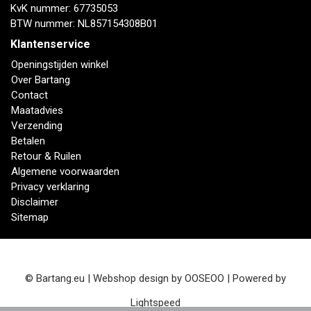
KvK nummer: 67735053
BTW nummer: NL857154308B01
Klantenservice
Openingstijden winkel
Over Bartang
Contact
Maatadvies
Verzending
Betalen
Retour & Ruilen
Algemene voorwaarden
Privacy verklaring
Disclaimer
Sitemap
© Bartang.eu | Webshop design by
OOSEOO
| Powered by
Lightspeed