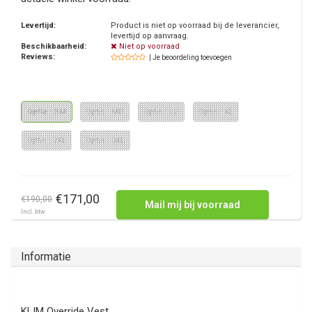
Levertijd:
Product is niet op voorraad bij de leverancier,
levertijd op aanvraag.
Beschikbaarheid:
Niet op voorraad
Reviews:
| Je beoordeling toevoegen
Optie : SM
Optie : MD
Optie : LG
Optie : XL
Optie : 2XL
Optie : 3XL
€171,00
€190,00
Mail mij bij voorraad
Incl. btw
Informatie
KLIM Override Vest