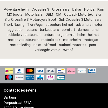
Adventure helm
Crossfire 3
Crosslaars
Dakar
Honda
Klim
MX boots
Motorlaars
OBM
OM
Outback Motortek
Sidi
Sidi Crossfire 3 Motorcycle Boot
Sidi Crossfire 3 Motorlaars
Thork Racing
TwinPegs
adventure helmet
adventure motor
aggressor
balans
barkbusters
comfort
dames
dmd
dubbele voetsteunen
enduro
ergonomie
helm
helmet
motor voetsteunen
motorbroek
motorhelm
motorjas
motorkleding
nexx
offroad
outbackmotortek
pant
verlaagde versie
xwed3
Contactgegevens
Bartang
Dorpsstraat 221A