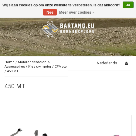
Wij slaan cookies op om onze website te verbeteren. Is dat akkoord?
Ja
Toggle
navigation
Nee
Meer over cookies »
Home
/
Motoronderdelen &
Nederlands
Accessoires
/
Kies uw motor
/
CFMoto
/
450 MT
450 MT