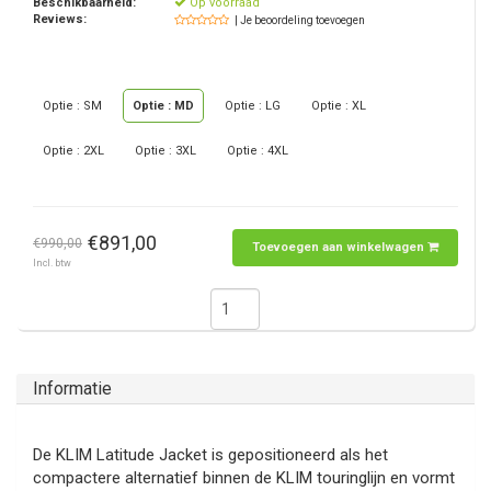
Beschikbaarheid:
Op voorraad
Reviews:
| Je beoordeling toevoegen
Optie : SM
Optie : MD
Optie : LG
Optie : XL
Optie : 2XL
Optie : 3XL
Optie : 4XL
€891,00
€990,00
Toevoegen aan winkelwagen
Incl. btw
Informatie
De KLIM Latitude Jacket is gepositioneerd als het
compactere alternatief binnen de KLIM touringlijn en vormt