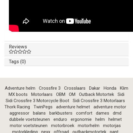
Reviews
Tags (0)
Adventure helm
Crossfire 3
Crosslaars
Dakar
Honda
Klim
MX boots
Motorlaars
OBM
OM
Outback Motortek
Sidi
Sidi Crossfire 3 Motorcycle Boot
Sidi Crossfire 3 Motorlaars
Thork Racing
TwinPegs
adventure helmet
adventure motor
aggressor
balans
barkbusters
comfort
dames
dmd
dubbele voetsteunen
enduro
ergonomie
helm
helmet
motor voetsteunen
motorbroek
motorhelm
motorjas
motorkleding
nexx
offroad
outbackmotortek
pant