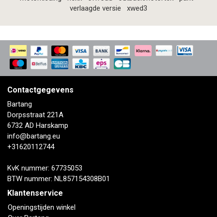
verlaagde versie
xwed3
Contactgegevens
Bartang
Dorpsstraat 221A
6732 AD Harskamp
info@bartang.eu
+31620112744
KvK nummer: 67735053
BTW nummer: NL857154308B01
Klantenservice
Openingstijden winkel