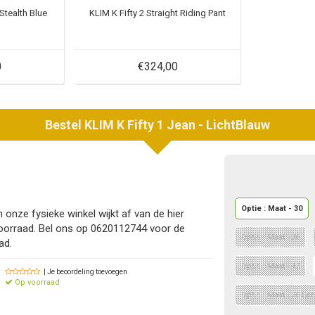
 Stealth Blue
KLIM K Fifty 2 Straight Riding Pant
0
€324,00
Bestel
KLIM
K Fifty 1 Jean - LichtBlauw
Optie : Maat - 30
 onze fysieke winkel wijkt af van de hier
oorraad. Bel ons op 0620112744 voor de
Optie : Maat - 36
ad.
Optie : Maat - 42
| Je beoordeling toevoegen
Op voorraad
Optie : Maat - 36 La