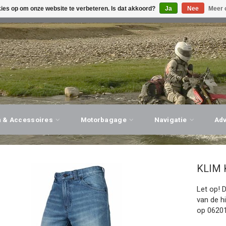
kies op om onze website te verbeteren. Is dat akkoord?
Ja
Nee
Meer 
G ADVIES, PERSOONLIJKE SERVICE!
BEZOEK ONZE WINK
n & Accessoires
Motorbagage
Navigatie
Ad
KLIM
Let op! 
van de h
op 06201