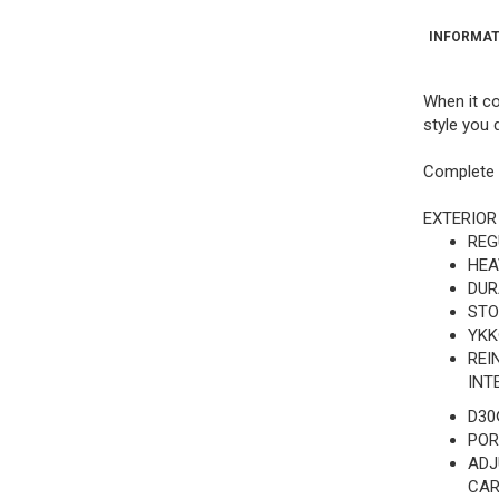
INFORMAT
When it co
style you 
Complete 
EXTERIOR
REG
HEA
DUR
STO
YKK
REI
INT
D30
POR
ADJ
CAR