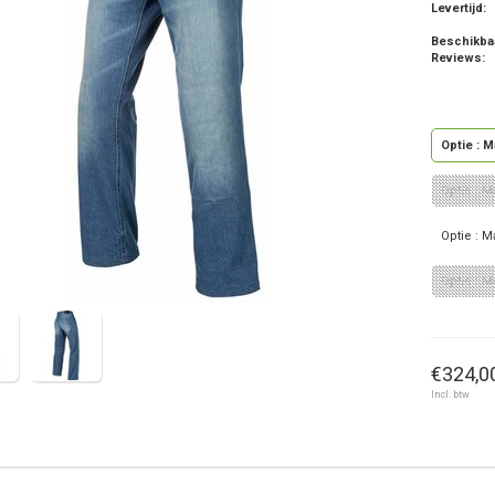
Levertijd:
Beschikba
Reviews:
Optie : M
Optie : M
Optie : M
Optie : M
€324,00
Incl. btw