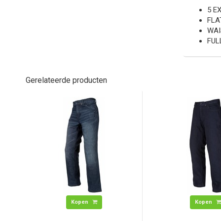
5 E
FLA
WAI
FUL
Gerelateerde producten
Kopen
Kopen