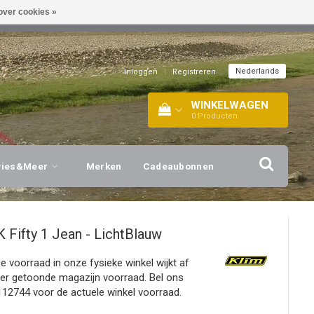
over cookies »
EL!
| +316 20112744 |
INFO@BARTANG.EU
|
Nederlands
Inloggen
|
Registreren
WINKELWAGEN
0
Producten
vies&Meer
Merken
Cadeaubonnen
K Fifty 1 Jean - LichtBlauw
De voorraad in onze fysieke winkel wijkt af
ier getoonde magazijn voorraad. Bel ons
12744 voor de actuele winkel voorraad.