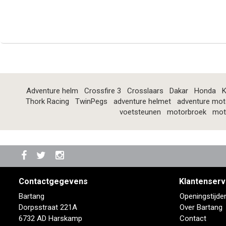
Adventure helm
Crossfire 3
Crosslaars
Dakar
Honda
K
Thork Racing
TwinPegs
adventure helmet
adventure mot
voetsteunen
motorbroek
mot
Contactgegevens
Klantenserv
Bartang
Openingstijde
Dorpsstraat 221A
Over Bartang
6732 AD Harskamp
Contact