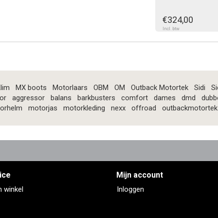
€324,00
Incl. btw
lim
MX boots
Motorlaars
OBM
OM
Outback Motortek
Sidi
Si
or
aggressor
balans
barkbusters
comfort
dames
dmd
dubb
orhelm
motorjas
motorkleding
nexx
offroad
outbackmotortek
ice
Mijn account
n winkel
Inloggen