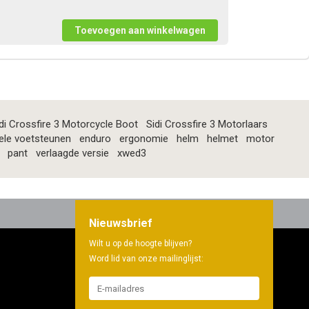
di Crossfire 3 Motorcycle Boot
Sidi Crossfire 3 Motorlaars
ele voetsteunen
enduro
ergonomie
helm
helmet
motor
pant
verlaagde versie
xwed3
Nieuwsbrief
Wilt u op de hoogte blijven?
Word lid van onze mailinglijst: