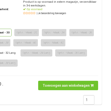
Product is op voorraad in extern magazijn, verzendklaar
in 3-6 werkdagen.
arheid:
Op voorraad
| Je beoordeling toevoegen
aat - 30
Optie : Maat - 32
Optie : Maat - 34
Optie : Maat - 36
aat - 38
Optie : Maat - 40
Optie : Maat - 42
aat - 32 Lang
Optie : Maat - 34 Lang
Optie : Maat - 36 Lang
aat - 38 Lang
 .
Toevoegen aan winkelwagen