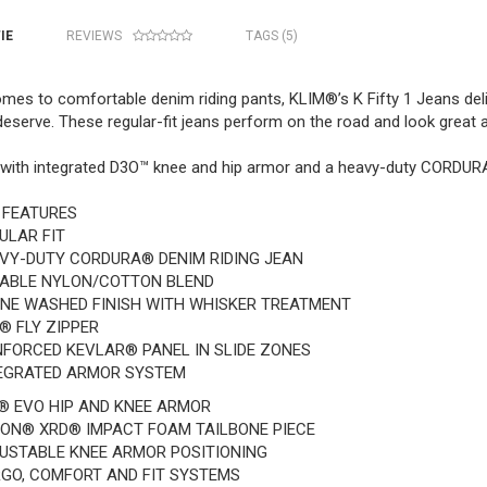
IE
REVIEWS
TAGS (5)
mes to comfortable denim riding pants, KLIM®’s K Fifty 1 Jeans del
deserve. These regular-fit jeans perform on the road and look great 
with integrated D3O™ knee and hip armor and a heavy-duty CORDUR
 FEATURES
ULAR FIT
VY-DUTY CORDURA® DENIM RIDING JEAN
ABLE NYLON/COTTON BLEND
NE WASHED FINISH WITH WHISKER TREATMENT
® FLY ZIPPER
NFORCED KEVLAR® PANEL IN SLIDE ZONES
EGRATED ARMOR SYSTEM
® EVO HIP AND KNEE ARMOR
ON® XRD® IMPACT FOAM TAILBONE PIECE
USTABLE KNEE ARMOR POSITIONING
GO, COMFORT AND FIT SYSTEMS