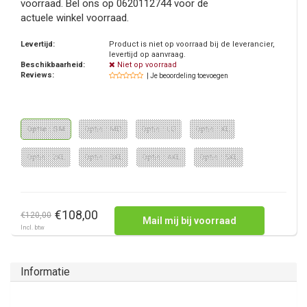
voorraad. Bel ons op 0620112744 voor de
actuele winkel voorraad.
Levertijd:
Product is niet op voorraad bij de leverancier,
levertijd op aanvraag.
Beschikbaarheid:
Niet op voorraad
Reviews:
| Je beoordeling toevoegen
Optie : SM
Optie : MD
Optie : LG
Optie : XL
Optie : 2XL
Optie : 3XL
Optie : 4XL
Optie : 5XL
€108,00
€120,00
Mail mij bij voorraad
Incl. btw
Informatie