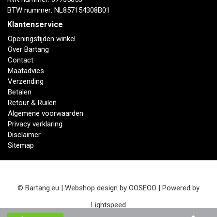
BTW nummer: NL857154308B01
Klantenservice
Openingstijden winkel
Over Bartang
Contact
Maatadvies
Verzending
Betalen
Retour & Ruilen
Algemene voorwaarden
Privacy verklaring
Disclaimer
Sitemap
© Bartang.eu | Webshop design by
OOSEOO
| Powered by
Lightspeed