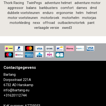
Thork Racing
TwinPegs
adventure helmet
adventure motor
aggressor
balans
barkbusters
comfort
dames
dmd
dubbele voetsteunen
enduro
ergonomie
helm
helmet
motor voetsteunen
motorbroek
motorhelm
motorjas
motorkleding
nexx
offroad
outbackmotortek
pant
verlaagde versie
xwed3
Contactgegevens
Bartang
Dorpsstraat 221A
6732 AD Harskamp
info@bartang.eu
+31620112744
KvK nummer: 67735053