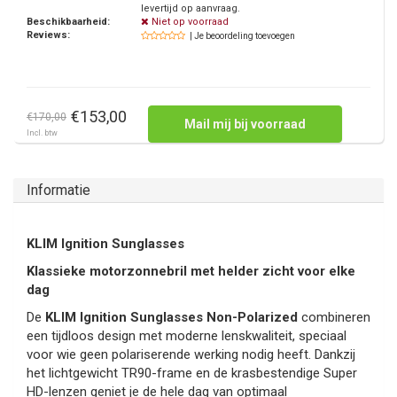
levertijd op aanvraag.
Beschikbaarheid:
Niet op voorraad
Reviews:
| Je beoordeling toevoegen
€153,00
€170,00
Mail mij bij voorraad
Incl. btw
Informatie
KLIM Ignition Sunglasses
Klassieke motorzonnebril met helder zicht voor elke
dag
De
KLIM Ignition Sunglasses Non-Polarized
combineren
een tijdloos design met moderne lenskwaliteit, speciaal
voor wie geen polariserende werking nodig heeft. Dankzij
het lichtgewicht TR90-frame en de krasbestendige Super
HD-lenzen geniet je de hele dag van optimaal