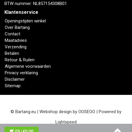
BTW nummer: NL857154308B01
Klantenservice
Openingstijden winkel
Over Bartang
Contact
Maatadvies
Verzending
Betalen
Retour & Ruilen
Algemene voorwaarden
Privacy verklaring
Disclaimer
Sitemap
© Bartang.eu | Webshop design by
OOSEOO
| Powered by
Lightspeed
(0)
| €0,00