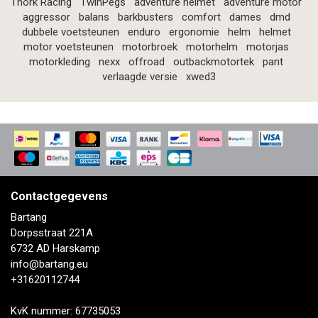
Thork Racing
TwinPegs
adventure helmet
adventure motor
aggressor
balans
barkbusters
comfort
dames
dmd
dubbele voetsteunen
enduro
ergonomie
helm
helmet
motor voetsteunen
motorbroek
motorhelm
motorjas
motorkleding
nexx
offroad
outbackmotortek
pant
verlaagde versie
xwed3
Contactgegevens
Bartang
Dorpsstraat 221A
6732 AD Harskamp
info@bartang.eu
+31620112744
KvK nummer: 67735053