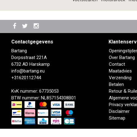
Contactgegevens
Klantenserv
Bartang
Openingstijde
Dorpsstraat 221A
Over Bartang
6732 AD Harskamp
Contact
info@bartang.eu
Maatadvies
+31620112744
Verzending
Betalen
KvK nummer: 67735053
Retour & Ruil
BTW nummer: NL857154308B01
Algemene vo
Privacy verkla
Disclaimer
Sitemap