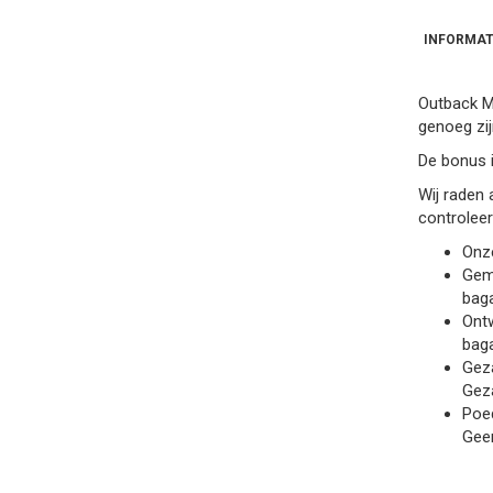
INFORMAT
Outback M
genoeg zij
De bonus 
Wij raden 
controlee
Onz
Gema
baga
Ontw
baga
Geza
Geza
Poed
Geen