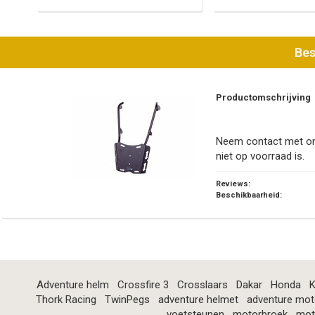
Bes
Productomschrijving
Neem contact met ons
niet op voorraad is.
Reviews:
Beschikbaarheid:
Adventure helm
Crossfire 3
Crosslaars
Dakar
Honda
K
Thork Racing
TwinPegs
adventure helmet
adventure mot
voetsteunen
motorbroek
mot