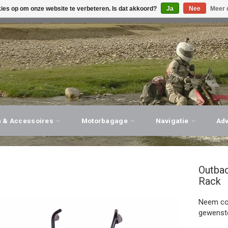
kies op om onze website te verbeteren. Is dat akkoord?
Ja
Nee
Meer 
G ADVIES, PERSOONLIJKE SERVICE!
BEZOEK ONZE WINK
n & Accessoires
Motorbagage
Navigatie
Ad
Outba
Rack
Neem con
gewenste