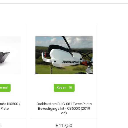
orraad
Kopen
nda NX500 /
Barkbusters BHG-081 Twee Punts
Plate
Bevestigings kit - CB500X (2019
on)
0
€117,50