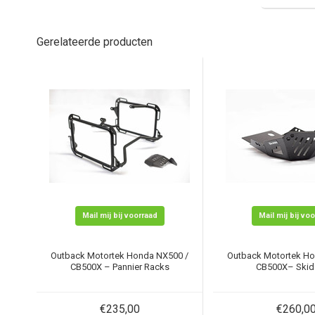
Gerelateerde producten
Mail mij bij voorraad
Mail mij bij vo
Outback Motortek Honda NX500 /
Outback Motortek Ho
CB500X – Pannier Racks
CB500X– Skid 
€235,00
€260,0