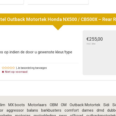
tel
Outback Motortek
Honda NX500 / CB500X – Rear 
€255,00
Incl. btw
 op indien de door u gewenste kleur/type
| Je beoordeling toevoegen
Niet op voorraad
lim
MX boots
Motorlaars
OBM
OM
Outback Motortek
Sidi
Si
or
aggressor
balans
barkbusters
comfort
dames
dmd
dubb
orhelm
motorjas
motorkleding
nexx
offroad
outbackmotortek