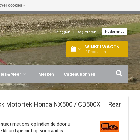
over cookies »
EL!
| +316 20112744 |
INFO@BARTANG.EU
|
Nederlands
Inloggen
|
Registreren
WINKELWAGEN
0
Producten
vies&Meer
Merken
Cadeaubonnen
ck Motortek
Honda NX500 / CB500X – Rear
tact met ons op indien de door u
 kleur/type niet op voorraad is.