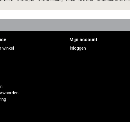
ice
Mijn account
n winkel
Inloggen
en
orwaarden
ring