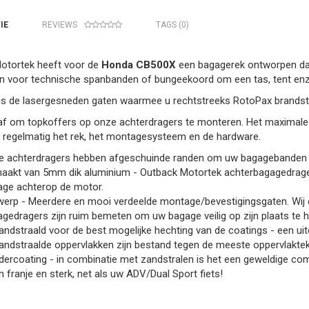
IE
REVIEWS
TAGS (0)
otortek heeft voor de
Honda CB500X
een bagagerek ontworpen dat
n voor technische spanbanden of bungeekoord om een tas, tent enz.
is de lasergesneden gaten waarmee u rechtstreeks RotoPax brandst
af om topkoffers op onze achterdragers te monteren. Het maximale to
r regelmatig het rek, het montagesysteem en de hardware.
e achterdragers hebben afgeschuinde randen om uw bagagebanden t
akt van 5mm dik aluminium - Outback Motortek achterbagagedrager
ge achterop de motor.
erp - Meerdere en mooi verdeelde montage/bevestigingsgaten. Wij c
gedragers zijn ruim bemeten om uw bagage veilig op zijn plaats te 
ndstraald voor de best mogelijke hechting van de coatings - een uit
ndstraalde oppervlakken zijn bestand tegen de meeste oppervlakte
ercoating - in combinatie met zandstralen is het een geweldige co
 franje en sterk, net als uw ADV/Dual Sport fiets!