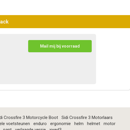
Rack
Mail mij bij voorraad
di Crossfire 3 Motorcycle Boot
Sidi Crossfire 3 Motorlaars
ele voetsteunen
enduro
ergonomie
helm
helmet
motor
pant
verlaagde versie
xwed3