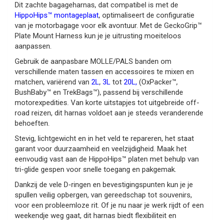
Dit zachte bagageharnas, dat compatibel is met de
HippoHips™ montageplaat
, optimaliseert de configuratie
van je motorbagage voor elk avontuur. Met de GeckoGrip™
Plate Mount Harness kun je je uitrusting moeiteloos
aanpassen.
Gebruik de aanpasbare MOLLE/PALS banden om
verschillende maten tassen en accessoires te mixen en
matchen, variërend van
2L
,
3L
tot
20L
,
(OxPacker™,
BushBaby™ en TrekBags™), passend bij verschillende
motorexpedities. Van korte uitstapjes tot uitgebreide off-
road reizen, dit harnas voldoet aan je steeds veranderende
behoeften.
Stevig, lichtgewicht en in het veld te repareren, het staat
garant voor duurzaamheid en veelzijdigheid. Maak het
eenvoudig vast aan de HippoHips™ platen met behulp van
tri-glide gespen voor snelle toegang en pakgemak.
Dankzij de vele D-ringen en bevestigingspunten kun je je
spullen veilig opbergen, van gereedschap tot souvenirs,
voor een probleemloze rit. Of je nu naar je werk rijdt of een
weekendje weg gaat, dit harnas biedt flexibiliteit en