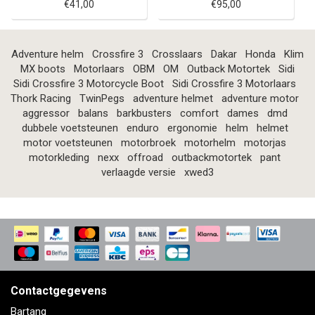
€41,00
€95,00
Adventure helm
Crossfire 3
Crosslaars
Dakar
Honda
Klim
MX boots
Motorlaars
OBM
OM
Outback Motortek
Sidi
Sidi Crossfire 3 Motorcycle Boot
Sidi Crossfire 3 Motorlaars
Thork Racing
TwinPegs
adventure helmet
adventure motor
aggressor
balans
barkbusters
comfort
dames
dmd
dubbele voetsteunen
enduro
ergonomie
helm
helmet
motor voetsteunen
motorbroek
motorhelm
motorjas
motorkleding
nexx
offroad
outbackmotortek
pant
verlaagde versie
xwed3
Contactgegevens
Bartang