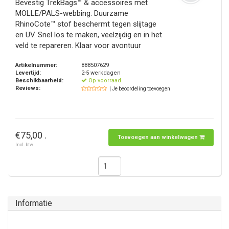
Bevestig TrekBags™ & accessoires met
MOLLE/PALS-webbing. Duurzame
RhinoCote™ stof beschermt tegen slijtage
en UV. Snel los te maken, veelzijdig en in het
veld te repareren. Klaar voor avontuur
Artikelnummer:
888507629
Levertijd:
2-5 werkdagen
Beschikbaarheid:
Op voorraad
Reviews:
| Je beoordeling toevoegen
€75,00 .
Toevoegen aan winkelwagen
Incl. btw
Informatie