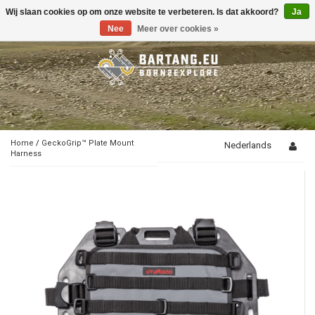
Wij slaan cookies op om onze website te verbeteren. Is dat akkoord?
Ja
Toggle
navigation
Nee
Meer over cookies »
Home
/
GeckoGrip™ Plate Mount
Nederlands
Harness