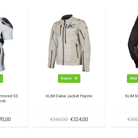
Kopen
Mail 
Armored SS
KLIM Dakar Jacket Peyote
KLIM M
rock
70,00
€360,00
€324,00
€30