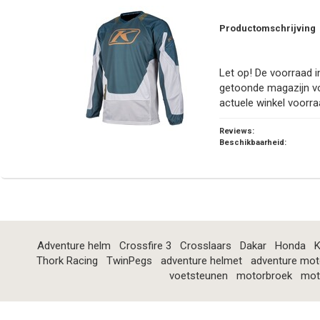
Productomschrijving
Let op! De voorraad in
getoonde magazijn v
actuele winkel voorra
Reviews:
Beschikbaarheid:
Adventure helm
Crossfire 3
Crosslaars
Dakar
Honda
K
Thork Racing
TwinPegs
adventure helmet
adventure mot
voetsteunen
motorbroek
mot