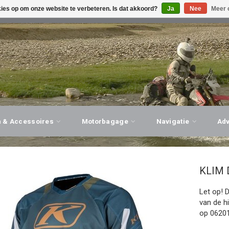
kies op om onze website te verbeteren. Is dat akkoord?
Ja
Nee
Meer 
G ADVIES, PERSOONLIJKE SERVICE!
BEZOEK ONZE WINK
n & Accessoires
Motorbagage
Navigatie
Ad
KLIM
Let op! 
van de h
op 06201