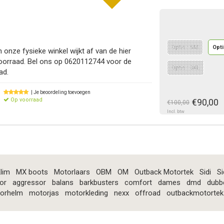
Optie : SM
Opti
 onze fysieke winkel wijkt af van de hier
oorraad. Bel ons op 0620112744 voor de
Optie : 3XL
ad.
| Je beoordeling toevoegen
Op voorraad
€90,00
€100,00
Incl. btw
lim
MX boots
Motorlaars
OBM
OM
Outback Motortek
Sidi
Si
or
aggressor
balans
barkbusters
comfort
dames
dmd
dubb
orhelm
motorjas
motorkleding
nexx
offroad
outbackmotortek