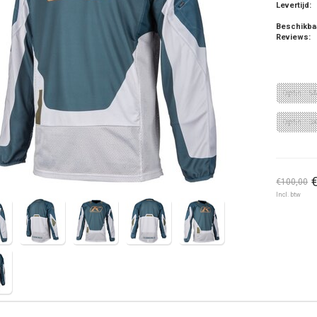
Levertijd:
Beschikba
Reviews:
Optie : S
Optie : 3
€100,00
Incl. btw