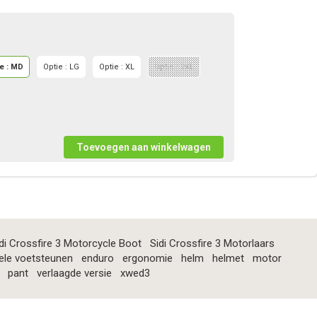
e : MD
Optie : LG
Optie : XL
Optie : 2XL
di Crossfire 3 Motorcycle Boot
Sidi Crossfire 3 Motorlaars
ele voetsteunen
enduro
ergonomie
helm
helmet
motor
pant
verlaagde versie
xwed3