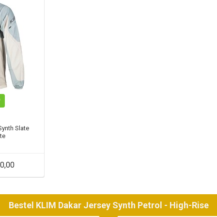
ynth Slate
te
0,00
Bestel
KLIM
Dakar Jersey Synth Petrol - High-Rise