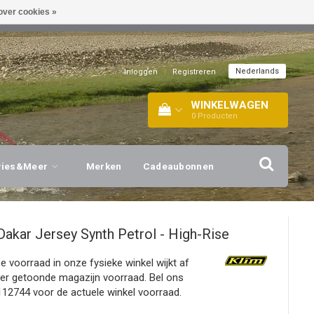
over cookies »
EL!
| +316 20112744 |
INFO@BARTANG.EU
|
Nederlands
Inloggen
|
Registreren
WINKELWAGEN
0
Producten
vies&Meer
Merken
Cadeaubonnen
Dakar Jersey Synth Petrol - High-Rise
De voorraad in onze fysieke winkel wijkt af
ier getoonde magazijn voorraad. Bel ons
12744 voor de actuele winkel voorraad.