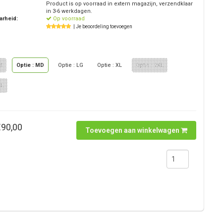
Product is op voorraad in extern magazijn, verzendklaar
in 3-6 werkdagen.
arheid:
Op voorraad
| Je beoordeling toevoegen
M
Optie : MD
Optie : LG
Optie : XL
Optie : 2XL
XL
€90,00
Toevoegen aan winkelwagen