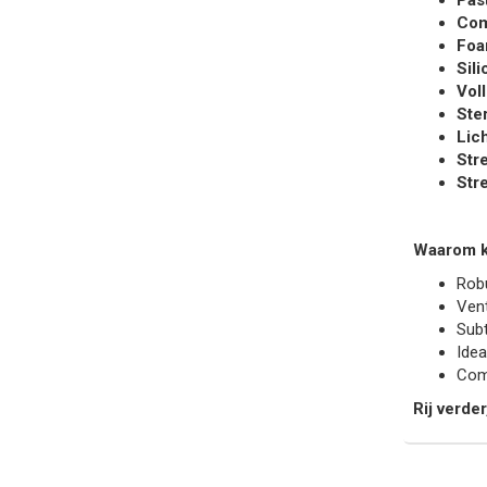
Pas
Com
Foa
Sil
Vol
Ste
Lic
Str
Str
Waarom k
Robu
Vent
Subt
Idea
Comf
Rij verde