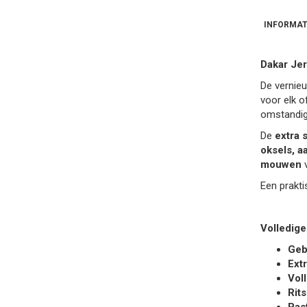
INFORMAT
Dakar Jer
De verni
voor elk o
omstandig
De
extra 
oksels, a
mouwen
v
Een prakt
Volledige
Geb
Ext
Vol
Rit