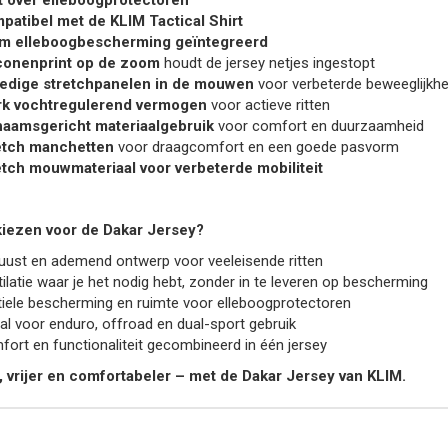
t over elleboogprotectoren
patibel met de KLIM Tactical Shirt
m elleboogbescherming geïntegreerd
iconenprint op de zoom
houdt de jersey netjes ingestopt
ledige stretchpanelen in de mouwen
voor verbeterde beweeglijkhe
rk vochtregulerend vermogen
voor actieve ritten
haamsgericht materiaalgebruik
voor comfort en duurzaamheid
etch manchetten
voor draagcomfort en een goede pasvorm
etch mouwmateriaal voor verbeterde mobiliteit
iezen voor de Dakar Jersey?
ust en ademend ontwerp voor veeleisende ritten
ilatie waar je het nodig hebt, zonder in te leveren op bescherming
iele bescherming en ruimte voor elleboogprotectoren
al voor enduro, offroad en dual-sport gebruik
ort en functionaliteit gecombineerd in één jersey
r, vrijer en comfortabeler – met de Dakar Jersey van KLIM.