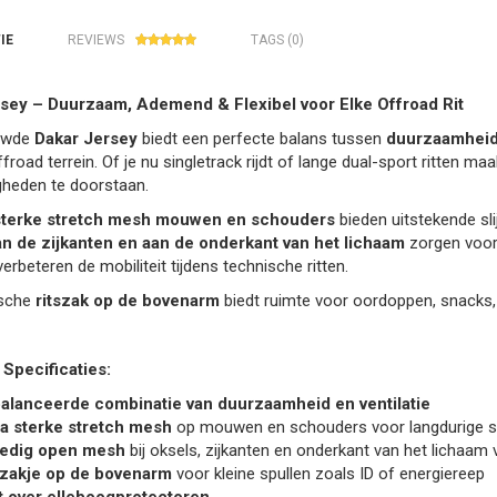
IE
REVIEWS
TAGS (0)
sey – Duurzaam, Ademend & Flexibel voor Elke Offroad Rit
euwde
Dakar Jersey
biedt een perfecte balans tussen
duurzaamheid,
ffroad terrein. Of je nu singletrack rijdt of lange dual-sport ritte
heden te doorstaan.
sterke stretch mesh mouwen en schouders
bieden uitstekende slij
an de zijkanten en aan de onderkant van het lichaam
zorgen voor 
erbeteren de mobiliteit tijdens technische ritten.
ische
ritszak op de bovenarm
biedt ruimte voor oordoppen, snacks, 
 Specificaties:
alanceerde combinatie van duurzaamheid en ventilatie
ra sterke stretch mesh
op mouwen en schouders voor langdurige sli
ledig open mesh
bij oksels, zijkanten en onderkant van het lichaam
szakje op de bovenarm
voor kleine spullen zoals ID of energiereep