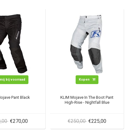
mij bij voorraad
Kopen
ojave Pant Black
KLIM Mojave In The Boot Pant
High-Rise - Nightfall Blue
0,00
€270,00
€250,00
€225,00