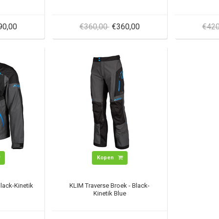
90,00
€360,00
€360,00
€42
Kopen
lack-Kinetik
KLIM Traverse Broek - Black-
Kinetik Blue