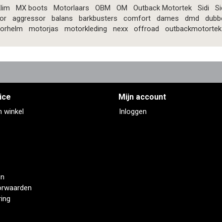
lim
MX boots
Motorlaars
OBM
OM
Outback Motortek
Sidi
Si
or
aggressor
balans
barkbusters
comfort
dames
dmd
dubb
orhelm
motorjas
motorkleding
nexx
offroad
outbackmotortek
ice
Mijn account
n winkel
Inloggen
en
orwaarden
ring