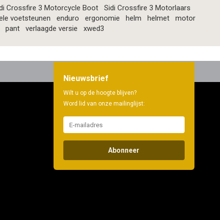
di Crossfire 3 Motorcycle Boot
Sidi Crossfire 3 Motorlaars
ele voetsteunen
enduro
ergonomie
helm
helmet
motor
pant
verlaagde versie
xwed3
Nieuwsbrief
Wilt u op de hoogte blijven?
Word lid van onze mailinglijst:
Abonneer