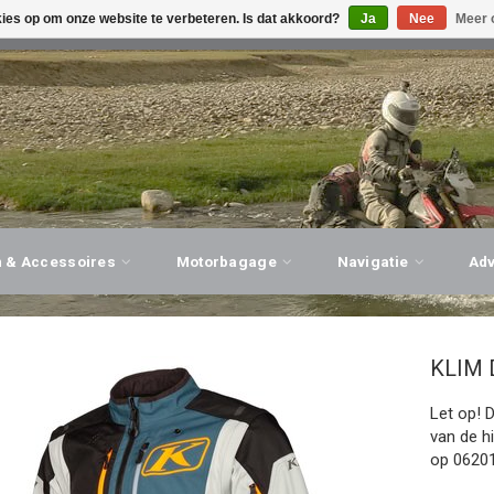
kies op om onze website te verbeteren. Is dat akkoord?
Ja
Nee
Meer 
G ADVIES, PERSOONLIJKE SERVICE!
BEZOEK ONZE WINK
n & Accessoires
Motorbagage
Navigatie
Ad
KLIM
Let op! 
van de h
op 06201