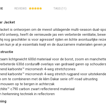
IE
REVIEWS
TAGS (11)
ar Jacket
Jacket is ontworpen om de meest uitdagende multi-season dual-spo
fd ontwerp, heeft de vernieuwde jas een verbeterde ventilatie, bew
ij nog geschikter is voor agressief rijden en lichte avontuurlijke reiz
en kun je al je essentials kwijt en de duurzamere materialen geven j
structie
zaam lichtgewicht 600d materiaal voor de borst, zoom en manchett
 verbeterde 630d cordura® overlays van gedraaid garen op schouders,
end karbonite™ micromesh 4-weg stretchzones
end karbonite™ micromesh 4-weg stretch rugpand voor uitstekende 
 om te combineren met de klim Dakar serie off-road uitrusting
e mouwen op te bergen in achterzak
lite™ c790 carbon zwart reflecterend materiaal
 herkenning techniek in reflectoren
ming