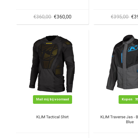
€360,00
€360,00
€395,00
€3
Mail mij bij voorraad
Kopen
KLIM Tactical Shirt
KLIM Traverse Jas - B
Blue