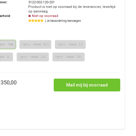
mmer:
3122-002-120-201
Product is niet op voorraad bij de leverancier, levertijd
op aanvraag.
arheid:
Niet op voorraad
| Je beoordeling toevoegen
Maat - SM
Optie : Maat - MD
Optie : Maat - LG
aat - XL
Optie : Maat - 2XL
Optie : Maat - 3XL
€350,00
Mail mij bij voorraad