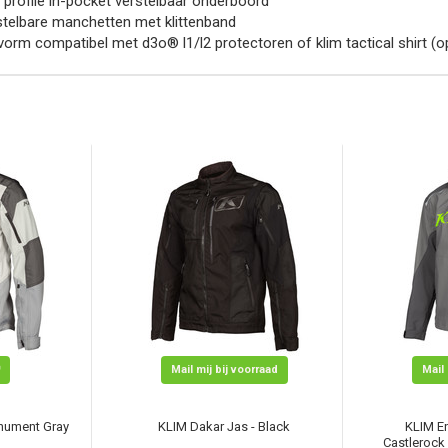
profile in-pocket verstelbaar onderboord
telbare manchetten met klittenband
orm compatibel met d3o® l1/l2 protectoren of klim tactical shirt (o
Mail mij bij voorraad
Mail 
nument Gray
KLIM Dakar Jas - Black
KLIM En
Castlerock 