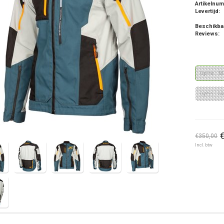
Artikelnu
Levertijd:
Beschikba
Reviews:
Optie : 
Optie : M
€350,00
Incl. btw