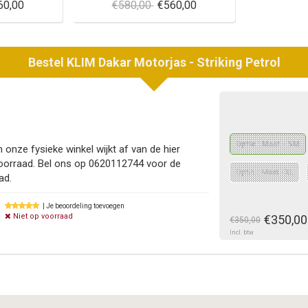
60,00
€580,00
€560,00
Bestel
KLIM
Dakar Motorjas - Striking Petrol
Optie : Maat - SM
 onze fysieke winkel wijkt af van de hier
oorraad. Bel ons op 0620112744 voor de
Optie : Maat - XL
ad.
| Je beoordeling toevoegen
Niet op voorraad
€350,00
€350,00
Incl. btw