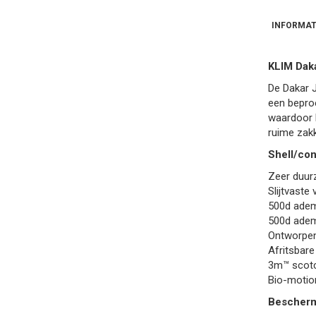
INFORMAT
KLIM Dak
De Dakar 
een beproe
waardoor h
ruime zakk
Shell/con
Zeer duur
Slijtvaste
500d adem
500d adem
Ontworpen
Afritsbar
3m™ scotch
Bio-motion
Bescher