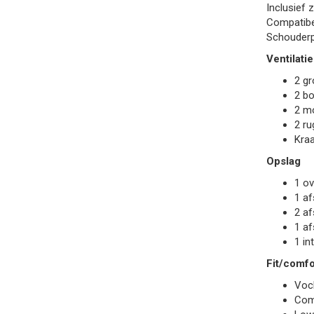
Inclusief
Compatibe
Schouderp
Ventilatie
2 gr
2 bo
2 m
2 ru
Kraa
Opslag
1 ov
1 af
2 af
1 af
1 in
Fit/comfo
Voc
Comf