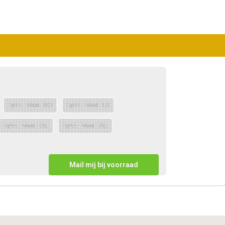
Optie : Maat - MD
Optie : Maat - LG
Optie : Maat - 2XL
Optie : Maat - 3XL
Mail mij bij voorraad