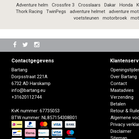
Adventure helm
Crossfire 3
Crosslaars
Dakar
Honda
K
Thork Racing
TwinPegs
adventure helmet
adventure mot
voetsteunen
motorbroek
mot
Contactgegevens
Klantenserv
Bartang
Openingstijde
Dorpsstraat 221A
Over Bartang
6732 AD Harskamp
Contact
info@bartang.eu
Maatadvies
+31620112744
Verzending
Betalen
KvK nummer: 67735053
Retour & Ruil
BTW nummer: NL857154308B01
Algemene vo
Privacy verkla
Disclaimer
Sitemap