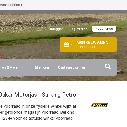
over cookies »
EL!
| +316 20112744 |
INFO@BARTANG.EU
|
Nederlands
Inloggen
|
Registreren
WINKELWAGEN
0
Producten
vies&Meer
Merken
Cadeaubonnen
Dakar Motorjas - Striking Petrol
De voorraad in onze fysieke winkel wijkt af
ier getoonde magazijn voorraad. Bel ons
12744 voor de actuele winkel voorraad.