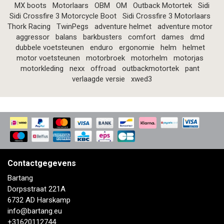
MX boots
Motorlaars
OBM
OM
Outback Motortek
Sidi
Sidi Crossfire 3 Motorcycle Boot
Sidi Crossfire 3 Motorlaars
Thork Racing
TwinPegs
adventure helmet
adventure motor
aggressor
balans
barkbusters
comfort
dames
dmd
dubbele voetsteunen
enduro
ergonomie
helm
helmet
motor voetsteunen
motorbroek
motorhelm
motorjas
motorkleding
nexx
offroad
outbackmotortek
pant
verlaagde versie
xwed3
Contactgegevens
Bartang
Dorpsstraat 221A
6732 AD Harskamp
info@bartang.eu
+31620112744