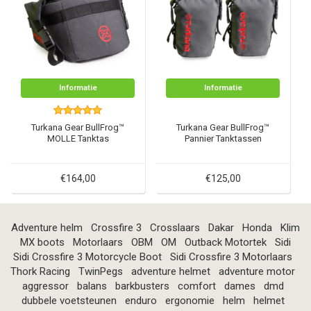
Informatie
Informatie
Turkana Gear BullFrog™
Turkana Gear BullFrog™
MOLLE Tanktas
Pannier Tanktassen
€164,00
€125,00
Adventure helm
Crossfire 3
Crosslaars
Dakar
Honda
Klim
MX boots
Motorlaars
OBM
OM
Outback Motortek
Sidi
Sidi Crossfire 3 Motorcycle Boot
Sidi Crossfire 3 Motorlaars
Thork Racing
TwinPegs
adventure helmet
adventure motor
aggressor
balans
barkbusters
comfort
dames
dmd
dubbele voetsteunen
enduro
ergonomie
helm
helmet