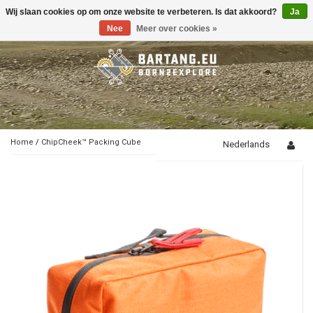
Wij slaan cookies op om onze website te verbeteren. Is dat akkoord?
Ja
Toggle
navigation
Nee
Meer over cookies »
Home
/
ChipCheek™ Packing Cube
Nederlands