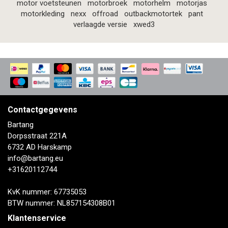
motor voetsteunen
motorbroek
motorhelm
motorjas
motorkleding
nexx
offroad
outbackmotortek
pant
verlaagde versie
xwed3
Contactgegevens
Bartang
Dorpsstraat 221A
6732 AD Harskamp
info@bartang.eu
+31620112744
KvK nummer: 67735053
BTW nummer: NL857154308B01
Klantenservice