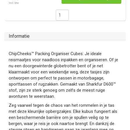
Incl. btw
Informatie
ChipCheeks™ Packing Organiser Cubes: Je ideale
reismaatjes voor naadloos inpakken en organiseren. Of je
nu een doorgewinterde globetrotter bent of je net
klaarmaakt voor een weekendje weg, deze tasjes zijn
ontworpen om perfect te passen in motorbagage,
sporttassen of rugzakken. Gemaakt van Sharkfur D600™
stof, zijn ze sterk genoeg om zelfs de meest ruige
avonturen te weerstaan.
Zeg vaarwel tegen de chaos van het rommelen in je tas
met deze kleurrijke opbergzakjes. Elke kubus fungeert als
een beschermende barrière om je spullen veilig op te
bergen, waar je reis je ook naartoe brengt. En dankzij de
stevige ritsen en handgrepen gaan ze jarenlang mee op