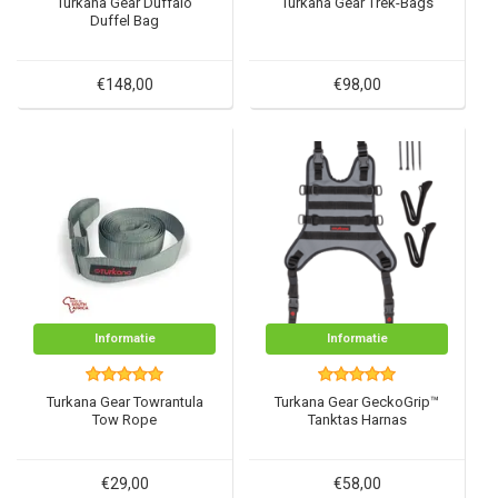
Turkana Gear Duffalo
Turkana Gear Trek-Bags
Duffel Bag
€148,00
€98,00
Informatie
Informatie
Turkana Gear Towrantula
Turkana Gear GeckoGrip™
Tow Rope
Tanktas Harnas
€29,00
€58,00