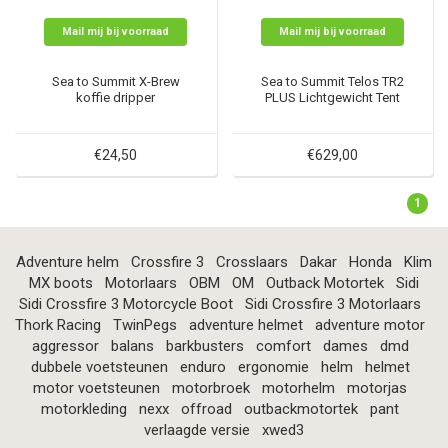
Mail mij bij voorraad
Mail mij bij voorraad
Sea to Summit X-Brew
Sea to Summit Telos TR2
koffie dripper
PLUS Lichtgewicht Tent
€24,50
€629,00
1
Adventure helm
Crossfire 3
Crosslaars
Dakar
Honda
Klim
MX boots
Motorlaars
OBM
OM
Outback Motortek
Sidi
Sidi Crossfire 3 Motorcycle Boot
Sidi Crossfire 3 Motorlaars
Thork Racing
TwinPegs
adventure helmet
adventure motor
aggressor
balans
barkbusters
comfort
dames
dmd
dubbele voetsteunen
enduro
ergonomie
helm
helmet
motor voetsteunen
motorbroek
motorhelm
motorjas
motorkleding
nexx
offroad
outbackmotortek
pant
verlaagde versie
xwed3