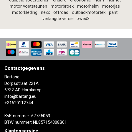
dubbele voetsteunen
enduro
ergonomie
helm
helmet
motor voetsteunen
motorbroek
motorhelm
motorjas
motorkleding
nexx
offroad
outbackmotortek
pant
verlaagde versie
xwed3
Contactgegevens
Bartang
Dorpsstraat 221A
6732 AD Harskamp
info@bartang.eu
+31620112744
KvK nummer: 67735053
BTW nummer: NL857154308B01
Klantenservice