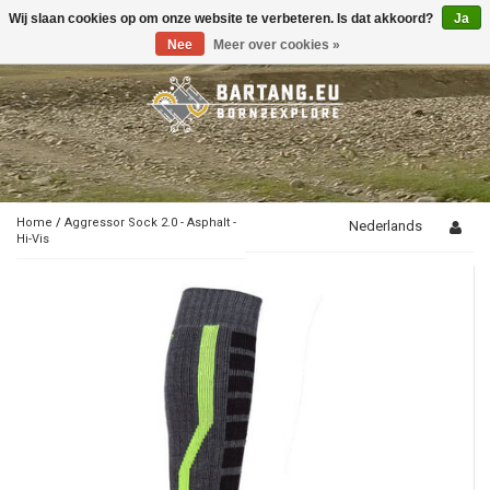
Wij slaan cookies op om onze website te verbeteren. Is dat akkoord?
Ja
Toggle
navigation
Nee
Meer over cookies »
Home
/
Aggressor Sock 2.0 - Asphalt -
Nederlands
Hi-Vis