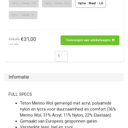
Optie : Maat - SM
Optie : Maat - MD
Optie : Maat - LG
Optie : Maat - XL
€31,00
€35,00
Toevoegen aan winkelwagen
Incl. btw
Informatie
FULL SPECS
Teton Merino Wol gemengd met acryl, polyamide
nylon en lycra voor duurzaamheid en comfort (36%
Merino Wol, 31% Acryl, 11% Nylon, 22% Elastaan)
Gemaakt van Europees gesponnen garen
Versterkte teen, hiel en zool