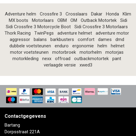
Adventure helm
Crossfire 3
Crosslaars
Dakar
Honda
Klim
MX boots
Motorlaars
OBM
OM
Outback Motortek
Sidi
Sidi Crossfire 3 Motorcycle Boot
Sidi Crossfire 3 Motorlaars
Thork Racing
TwinPegs
adventure helmet
adventure motor
aggressor
balans
barkbusters
comfort
dames
dmd
dubbele voetsteunen
enduro
ergonomie
helm
helmet
motor voetsteunen
motorbroek
motorhelm
motorjas
motorkleding
nexx
offroad
outbackmotortek
pant
verlaagde versie
xwed3
Contactgegevens
Bartang
Dorpsstraat 221A