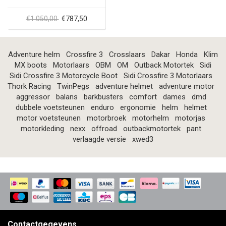
€1.050,00
€787,50
Adventure helm
Crossfire 3
Crosslaars
Dakar
Honda
Klim
MX boots
Motorlaars
OBM
OM
Outback Motortek
Sidi
Sidi Crossfire 3 Motorcycle Boot
Sidi Crossfire 3 Motorlaars
Thork Racing
TwinPegs
adventure helmet
adventure motor
aggressor
balans
barkbusters
comfort
dames
dmd
dubbele voetsteunen
enduro
ergonomie
helm
helmet
motor voetsteunen
motorbroek
motorhelm
motorjas
motorkleding
nexx
offroad
outbackmotortek
pant
verlaagde versie
xwed3
Contactgegevens