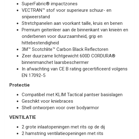
SuperFabric® impactzones
VECTRAN™ stof voor superieure schuur- en
snijweerstand
Stretchpanelen aan voorkant taille, kruis en benen
Premium geitenleer aan de binnenkant van knieën en
onderbenen voor duurzaamheid, grip en
hittebestendigheid
3M™ Scotchlite™ Carbon Black Reflectoren
Zeer duurzame lichtgewicht 600D CORDURA®
binnenmanchet laarsbeschermer
In afwachting van CE B rating gecertificeerd volgens
EN 17092-5
Protectie
Compatibel met KLIM Tactical pantser basislagen
Geschikt voor kniebraces
Shell ontworpen voor over bodyarmor
VENTILATIE
2 grote inlaatopeningen met rits op de dij
2 hamstring ventilatieopeningen met rits