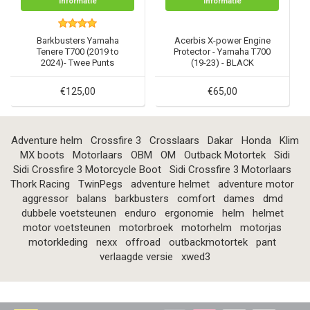
Informatie
Informatie
Barkbusters Yamaha
Acerbis X-power Engine
Tenere T700 (2019 to
Protector - Yamaha T700
2024)- Twee Punts
(19-23) - BLACK
Bevestigingskit BHG-078
€125,00
€65,00
Adventure helm
Crossfire 3
Crosslaars
Dakar
Honda
Klim
MX boots
Motorlaars
OBM
OM
Outback Motortek
Sidi
Sidi Crossfire 3 Motorcycle Boot
Sidi Crossfire 3 Motorlaars
Thork Racing
TwinPegs
adventure helmet
adventure motor
aggressor
balans
barkbusters
comfort
dames
dmd
dubbele voetsteunen
enduro
ergonomie
helm
helmet
motor voetsteunen
motorbroek
motorhelm
motorjas
motorkleding
nexx
offroad
outbackmotortek
pant
verlaagde versie
xwed3