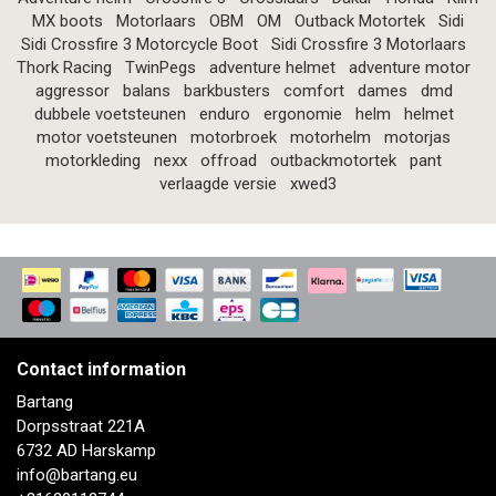
MX boots
Motorlaars
OBM
OM
Outback Motortek
Sidi
Sidi Crossfire 3 Motorcycle Boot
Sidi Crossfire 3 Motorlaars
Thork Racing
TwinPegs
adventure helmet
adventure motor
aggressor
balans
barkbusters
comfort
dames
dmd
dubbele voetsteunen
enduro
ergonomie
helm
helmet
motor voetsteunen
motorbroek
motorhelm
motorjas
motorkleding
nexx
offroad
outbackmotortek
pant
verlaagde versie
xwed3
Contact information
Bartang
Dorpsstraat 221A
6732 AD Harskamp
info@bartang.eu