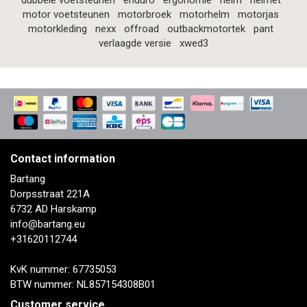
dubbele voetsteunen
enduro
ergonomie
helm
helmet
motor voetsteunen
motorbroek
motorhelm
motorjas
motorkleding
nexx
offroad
outbackmotortek
pant
verlaagde versie
xwed3
Contact information
Bartang
Dorpsstraat 221A
6732 AD Harskamp
info@bartang.eu
+31620112744
KvK nummer: 67735053
BTW nummer: NL857154308B01
Customer service