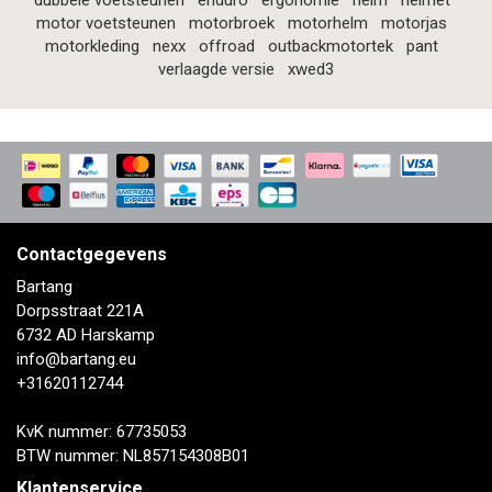
dubbele voetsteunen
enduro
ergonomie
helm
helmet
motor voetsteunen
motorbroek
motorhelm
motorjas
motorkleding
nexx
offroad
outbackmotortek
pant
verlaagde versie
xwed3
Contactgegevens
Bartang
Dorpsstraat 221A
6732 AD Harskamp
info@bartang.eu
+31620112744
KvK nummer: 67735053
BTW nummer: NL857154308B01
Klantenservice