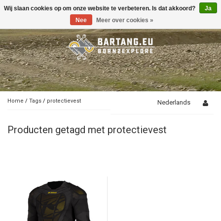
Wij slaan cookies op om onze website te verbeteren. Is dat akkoord?
Ja
Toggle
navigation
Nee
Meer over cookies »
Home
/
Tags
/
protectievest
Nederlands
Producten getagd met protectievest