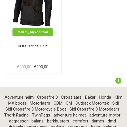
Mail mij bij voorraad
KLIM Tactical Shirt
€290,00
€290,00
1
Adventure helm
Crossfire 3
Crosslaars
Dakar
Honda
Klim
MX boots
Motorlaars
OBM
OM
Outback Motortek
Sidi
Sidi Crossfire 3 Motorcycle Boot
Sidi Crossfire 3 Motorlaars
Thork Racing
TwinPegs
adventure helmet
adventure motor
aggressor
balans
barkbusters
comfort
dames
dmd