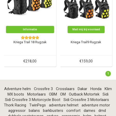
Informatie
Mail mij bij voorraad
Kriega Trail 18 Rugzak
Kriega Trail9 Rugzak
€218,00
€159,00
1
Adventure helm
Crossfire 3
Crosslaars
Dakar
Honda
Klim
MX boots
Motorlaars
OBM
OM
Outback Motortek
Sidi
Sidi Crossfire 3 Motorcycle Boot
Sidi Crossfire 3 Motorlaars
Thork Racing
TwinPegs
adventure helmet
adventure motor
aggressor
balans
barkbusters
comfort
dames
dmd