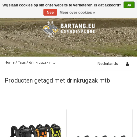
Wij slaan cookies op om onze website te verbeteren. Is dat akkoord?
Ja
Toggle
navigation
Nee
Meer over cookies »
Home
/
Tags
/
drinkrugzak mtb
Nederlands
Producten getagd met drinkrugzak mtb