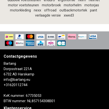
dubbele voetsteunen
enduro
ergonomie
helm
helmet
motor voetsteunen
motorbroek
motorhelm
motorjas
motorkleding
nexx
offroad
outbackmotortek
pant
verlaagde versie
xwed3
Contactgegevens
Bartang
Dorpsstraat 221A
6732 AD Harskamp
info@bartang.eu
+31620112744
KvK nummer: 67735053
BTW nummer: NL857154308B01
Klantenservice