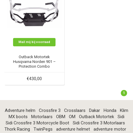
Mail mij bij voorraad
Outback Motortek
Husqvarna Norden 901 –
Protection Combo
€430,00
1
Adventure helm
Crossfire 3
Crosslaars
Dakar
Honda
Klim
MX boots
Motorlaars
OBM
OM
Outback Motortek
Sidi
Sidi Crossfire 3 Motorcycle Boot
Sidi Crossfire 3 Motorlaars
Thork Racing
TwinPegs
adventure helmet
adventure motor