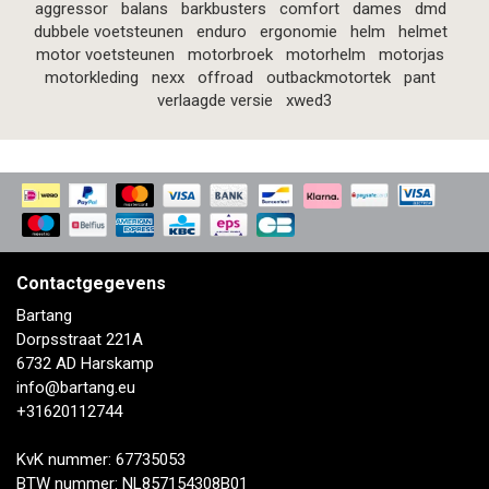
aggressor
balans
barkbusters
comfort
dames
dmd
dubbele voetsteunen
enduro
ergonomie
helm
helmet
motor voetsteunen
motorbroek
motorhelm
motorjas
motorkleding
nexx
offroad
outbackmotortek
pant
verlaagde versie
xwed3
Contactgegevens
Bartang
Dorpsstraat 221A
6732 AD Harskamp
info@bartang.eu
+31620112744
KvK nummer: 67735053
BTW nummer: NL857154308B01