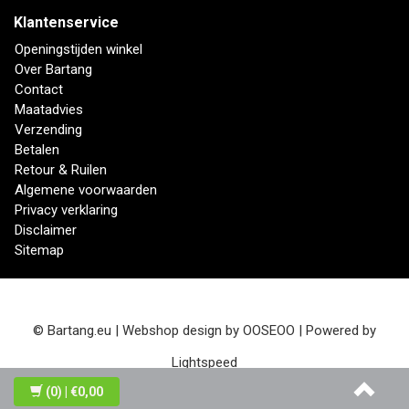
Klantenservice
Openingstijden winkel
Over Bartang
Contact
Maatadvies
Verzending
Betalen
Retour & Ruilen
Algemene voorwaarden
Privacy verklaring
Disclaimer
Sitemap
© Bartang.eu | Webshop design by
OOSEOO
| Powered by
Lightspeed
(0)
| €0,00