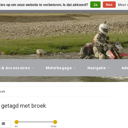
kies op om onze website te verbeteren. Is dat akkoord?
Ja
Nee
Meer 
G ADVIES, PERSOONLIJKE SERVICE!
BEZOEK ONZE WINK
n & Accessoires
Motorbagage
Navigatie
Ad
oek
 getagd met broek
€
0
€
350