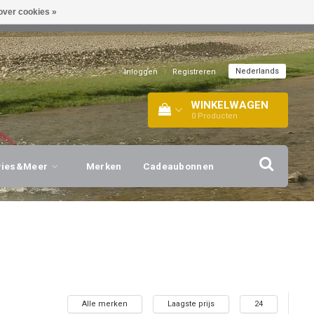
over cookies »
EL!
| +316 20112744 |
INFO@BARTANG.EU
|
Nederlands
Inloggen
|
Registreren
WINKELWAGEN
0
Producten
vies&Meer
Merken
Cadeaubonnen
Alle merken
Laagste prijs
24