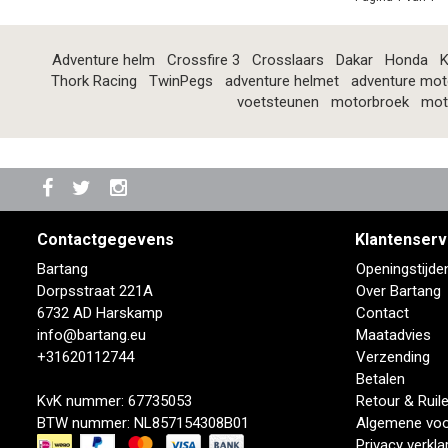
Adventure helm
Crossfire 3
Crosslaars
Dakar
Honda
K
Thork Racing
TwinPegs
adventure helmet
adventure mot
voetsteunen
motorbroek
mot
Contactgegevens
Klantenserv
Bartang
Openingstijde
Dorpsstraat 221A
Over Bartang
6732 AD Harskamp
Contact
info@bartang.eu
Maatadvies
+31620112744
Verzending
Betalen
KvK nummer: 67735053
Retour & Ruil
BTW nummer: NL857154308B01
Algemene vo
Privacy verkla