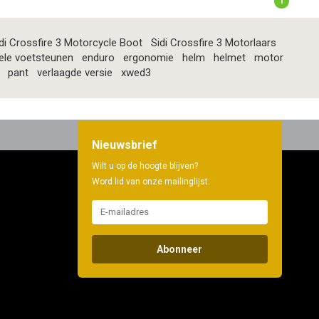
1
di Crossfire 3 Motorcycle Boot
Sidi Crossfire 3 Motorlaars
ele voetsteunen
enduro
ergonomie
helm
helmet
motor
pant
verlaagde versie
xwed3
Nieuwsbrief
Wilt u op de hoogte blijven?
Word lid van onze mailinglijst:
Abonneer