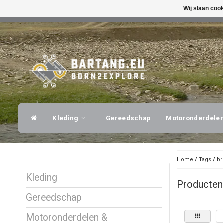
Wij slaan coo
SNELLE VERZENDING
DESKUNDI
Kleding
Gereedschap
Motoronderdele
Home
/
Tags
/
br
Kleding
Producten
Gereedschap
Motoronderdelen &