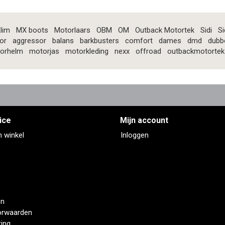
lim
MX boots
Motorlaars
OBM
OM
Outback Motortek
Sidi
Si
or
aggressor
balans
barkbusters
comfort
dames
dmd
dubb
orhelm
motorjas
motorkleding
nexx
offroad
outbackmotortek
ice
Mijn account
n winkel
Inloggen
en
orwaarden
ring