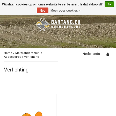
Wij slaan cookies op om onze website te verbeteren. Is dat akkoord?
Ja
Toggle
navigation
Nee
Meer over cookies »
Home
/
Motoronderdelen &
Nederlands
Accessoires
/
Verlichting
Verlichting