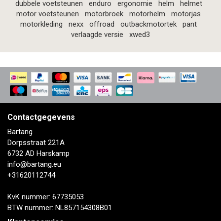
dubbele voetsteunen
enduro
ergonomie
helm
helmet
motor voetsteunen
motorbroek
motorhelm
motorjas
motorkleding
nexx
offroad
outbackmotortek
pant
verlaagde versie
xwed3
Contactgegevens
Bartang
Dorpsstraat 221A
6732 AD Harskamp
info@bartang.eu
+31620112744
KvK nummer: 67735053
BTW nummer: NL857154308B01