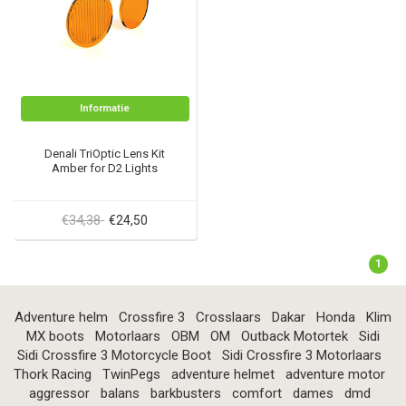
Informatie
Denali TriOptic Lens Kit
Amber for D2 Lights
€34,38
€24,50
1
Adventure helm
Crossfire 3
Crosslaars
Dakar
Honda
Klim
MX boots
Motorlaars
OBM
OM
Outback Motortek
Sidi
Sidi Crossfire 3 Motorcycle Boot
Sidi Crossfire 3 Motorlaars
Thork Racing
TwinPegs
adventure helmet
adventure motor
aggressor
balans
barkbusters
comfort
dames
dmd