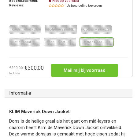
Beschikbaarheid:
Niet op voorraad
Reviews:
| Je beoordeling toevoegen
Optie : Maat - SM
Optie : Maat - MD
Optie : Maat - LG
Optie : Maat - XL
Optie : Maat - 2XL
Optie : Maat - 3XL
€300,00
€300,00
Mail mij bij voorraad
Incl. btw
Informatie
KLIM Maverick Down Jacket
Dons is de heilige graal als het gaat om mid-layers en
daarom heeft Klim de Maverick Down Jacket ontwikkeld.
Deze warme donsjas is gemaakt met hoge eisen zodat hij