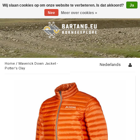
Wij slaan cookies op om onze website te verbeteren. Is dat akkoord?
Ja
Toggle
navigation
Nee
Meer over cookies »
Home
/
Maverick Down Jacket -
Nederlands
Potter's Clay