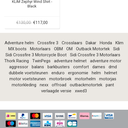
KLIM Zephyr Wind Shirt -
Black
€130,00
€117,00
Adventure helm
Crossfire 3
Crosslaars
Dakar
Honda
Klim
MX boots
Motorlaars
OBM
OM
Outback Motortek
Sidi
Sidi Crossfire 3 Motorcycle Boot
Sidi Crossfire 3 Motorlaars
Thork Racing
TwinPegs
adventure helmet
adventure motor
aggressor
balans
barkbusters
comfort
dames
dmd
dubbele voetsteunen
enduro
ergonomie
helm
helmet
motor voetsteunen
motorbroek
motorhelm
motorjas
motorkleding
nexx
offroad
outbackmotortek
pant
verlaagde versie
xwed3