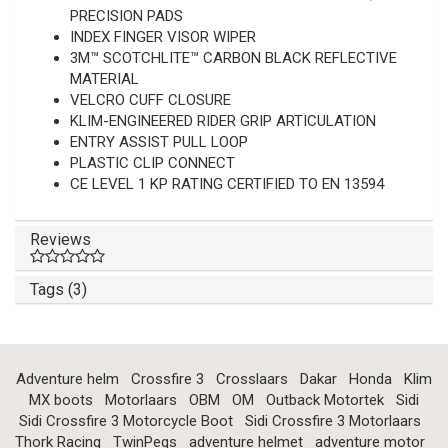
PRECISION PADS
INDEX FINGER VISOR WIPER
3M™ SCOTCHLITE™ CARBON BLACK REFLECTIVE
MATERIAL
VELCRO CUFF CLOSURE
KLIM-ENGINEERED RIDER GRIP ARTICULATION
ENTRY ASSIST PULL LOOP
PLASTIC CLIP CONNECT
CE LEVEL 1 KP RATING CERTIFIED TO EN 13594
Reviews
Tags (3)
Adventure helm
Crossfire 3
Crosslaars
Dakar
Honda
Klim
MX boots
Motorlaars
OBM
OM
Outback Motortek
Sidi
Sidi Crossfire 3 Motorcycle Boot
Sidi Crossfire 3 Motorlaars
Thork Racing
TwinPegs
adventure helmet
adventure motor