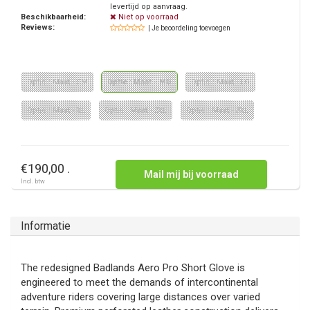
levertijd op aanvraag.
Beschikbaarheid:
Niet op voorraad
Reviews:
| Je beoordeling toevoegen
Optie : Maat - SM
Optie : Maat - MD
Optie : Maat - LG
Optie : Maat - XL
Optie : Maat - 2XL
Optie : Maat - 3XL
€190,00 .
Mail mij bij voorraad
Incl. btw
Informatie
The redesigned Badlands Aero Pro Short Glove is
engineered to meet the demands of intercontinental
adventure riders covering large distances over varied