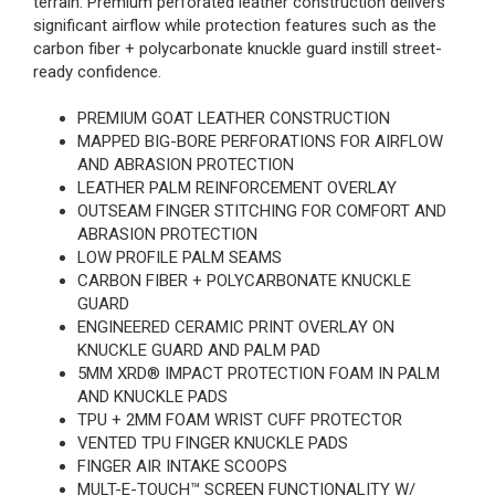
terrain. Premium perforated leather construction delivers
significant airflow while protection features such as the
carbon fiber + polycarbonate knuckle guard instill street-
ready confidence.
PREMIUM GOAT LEATHER CONSTRUCTION
MAPPED BIG-BORE PERFORATIONS FOR AIRFLOW
AND ABRASION PROTECTION
LEATHER PALM REINFORCEMENT OVERLAY
OUTSEAM FINGER STITCHING FOR COMFORT AND
ABRASION PROTECTION
LOW PROFILE PALM SEAMS
CARBON FIBER + POLYCARBONATE KNUCKLE
GUARD
ENGINEERED CERAMIC PRINT OVERLAY ON
KNUCKLE GUARD AND PALM PAD
5MM XRD® IMPACT PROTECTION FOAM IN PALM
AND KNUCKLE PADS
TPU + 2MM FOAM WRIST CUFF PROTECTOR
VENTED TPU FINGER KNUCKLE PADS
FINGER AIR INTAKE SCOOPS
MULT-E-TOUCH™ SCREEN FUNCTIONALITY W/