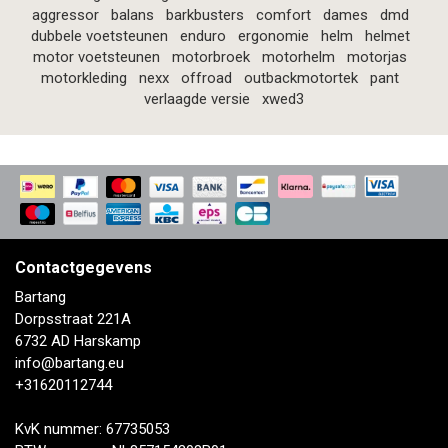
aggressor
balans
barkbusters
comfort
dames
dmd
dubbele voetsteunen
enduro
ergonomie
helm
helmet
motor voetsteunen
motorbroek
motorhelm
motorjas
motorkleding
nexx
offroad
outbackmotortek
pant
verlaagde versie
xwed3
Contactgegevens
Bartang
Dorpsstraat 221A
6732 AD Harskamp
info@bartang.eu
+31620112744
KvK nummer: 67735053