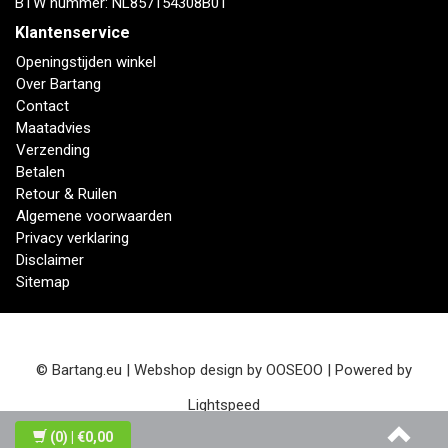
BTW nummer: NL857154308B01
Klantenservice
Openingstijden winkel
Over Bartang
Contact
Maatadvies
Verzending
Betalen
Retour & Ruilen
Algemene voorwaarden
Privacy verklaring
Disclaimer
Sitemap
© Bartang.eu | Webshop design by
OOSEOO
| Powered by
Lightspeed
(0)
| €0,00