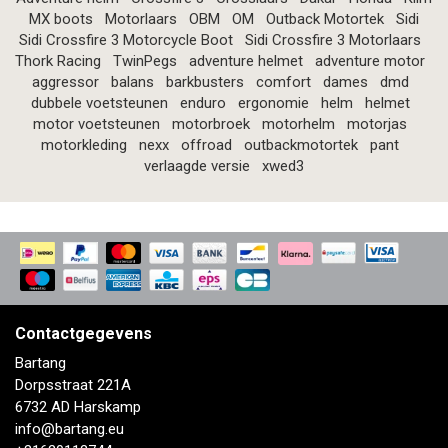
MX boots
Motorlaars
OBM
OM
Outback Motortek
Sidi
Sidi Crossfire 3 Motorcycle Boot
Sidi Crossfire 3 Motorlaars
Thork Racing
TwinPegs
adventure helmet
adventure motor
aggressor
balans
barkbusters
comfort
dames
dmd
dubbele voetsteunen
enduro
ergonomie
helm
helmet
motor voetsteunen
motorbroek
motorhelm
motorjas
motorkleding
nexx
offroad
outbackmotortek
pant
verlaagde versie
xwed3
Contactgegevens
Bartang
Dorpsstraat 221A
6732 AD Harskamp
info@bartang.eu