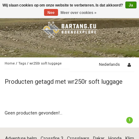
Wij slaan cookies op om onze website te verbeteren. Is dat akkoord?
Ja
Toggle
navigation
Nee
Meer over cookies »
Home
/
Tags
/
wr250r soft luggage
Nederlands
Producten getagd met wr250r soft luggage
Geen producten gevonden!...
1
Adventure helm
Crossfire 3
Crosslaars
Dakar
Honda
Klim