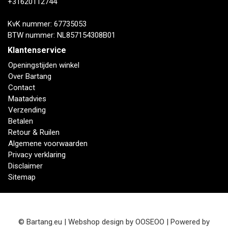
+31620112744
KvK nummer: 67735053
BTW nummer: NL857154308B01
Klantenservice
Openingstijden winkel
Over Bartang
Contact
Maatadvies
Verzending
Betalen
Retour & Ruilen
Algemene voorwaarden
Privacy verklaring
Disclaimer
Sitemap
© Bartang.eu | Webshop design by
OOSEOO
| Powered by