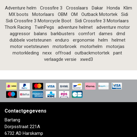
Adventure helm
Crossfire 3
Crosslaars
Dakar
Honda
Klim
MX boots
Motorlaars
OBM
OM
Outback Motortek
Sidi
Sidi Crossfire 3 Motorcycle Boot
Sidi Crossfire 3 Motorlaars
Thork Racing
TwinPegs
adventure helmet
adventure motor
aggressor
balans
barkbusters
comfort
dames
dmd
dubbele voetsteunen
enduro
ergonomie
helm
helmet
motor voetsteunen
motorbroek
motorhelm
motorjas
motorkleding
nexx
offroad
outbackmotortek
pant
verlaagde versie
xwed3
Contactgegevens
Bartang
Dorpsstraat 221A
6732 AD Harskamp