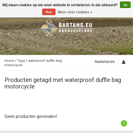
Wij slaan cookies op om onze website te verbeteren. Is dat akkoord?
Ja
Toggle
navigation
Nee
Meer over cookies »
Home
/
Tags
/
waterproof duffle bag
Nederlands
motorcycle
Producten getagd met waterproof duffle bag
motorcycle
Geen producten gevonden!...
1