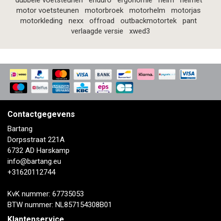
dubbele voetsteunen
enduro
ergonomie
helm
helmet
motor voetsteunen
motorbroek
motorhelm
motorjas
motorkleding
nexx
offroad
outbackmotortek
pant
verlaagde versie
xwed3
Contactgegevens
Bartang
Dorpsstraat 221A
6732 AD Harskamp
info@bartang.eu
+31620112744
KvK nummer: 67735053
BTW nummer: NL857154308B01
Klantenservice