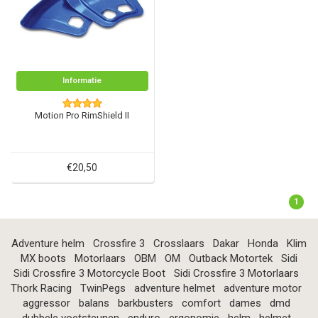
Informatie
Motion Pro RimShield II
€20,50
1
Adventure helm
Crossfire 3
Crosslaars
Dakar
Honda
Klim
MX boots
Motorlaars
OBM
OM
Outback Motortek
Sidi
Sidi Crossfire 3 Motorcycle Boot
Sidi Crossfire 3 Motorlaars
Thork Racing
TwinPegs
adventure helmet
adventure motor
aggressor
balans
barkbusters
comfort
dames
dmd