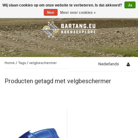
Wij slaan cookies op om onze website te verbeteren. Is dat akkoord?
Ja
Toggle
navigation
Nee
Meer over cookies »
Home
/
Tags
/
velgbeschermer
Nederlands
Producten getagd met velgbeschermer