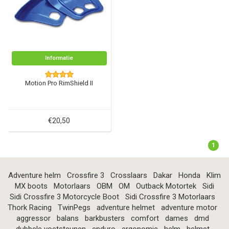
Informatie
Motion Pro RimShield II
€20,50
1
Adventure helm
Crossfire 3
Crosslaars
Dakar
Honda
Klim
MX boots
Motorlaars
OBM
OM
Outback Motortek
Sidi
Sidi Crossfire 3 Motorcycle Boot
Sidi Crossfire 3 Motorlaars
Thork Racing
TwinPegs
adventure helmet
adventure motor
aggressor
balans
barkbusters
comfort
dames
dmd