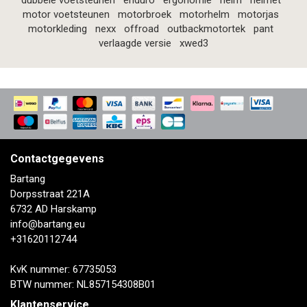
dubbele voetsteunen
enduro
ergonomie
helm
helmet
motor voetsteunen
motorbroek
motorhelm
motorjas
motorkleding
nexx
offroad
outbackmotortek
pant
verlaagde versie
xwed3
Contactgegevens
Bartang
Dorpsstraat 221A
6732 AD Harskamp
info@bartang.eu
+31620112744
KvK nummer: 67735053
BTW nummer: NL857154308B01
Klantenservice