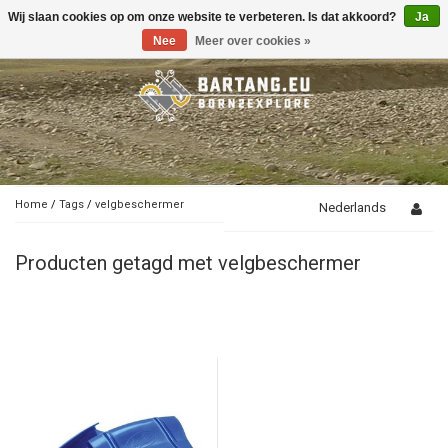
Wij slaan cookies op om onze website te verbeteren. Is dat akkoord?
Ja
Toggle
navigation
Nee
Meer over cookies »
Home
/
Tags
/
velgbeschermer
Nederlands
Producten getagd met velgbeschermer