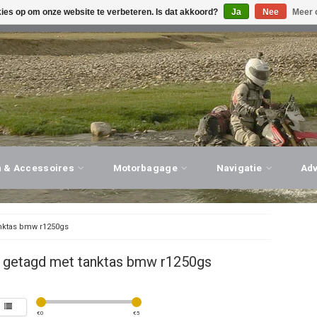
kies op om onze website te verbeteren. Is dat akkoord?
Ja
Nee
Meer 
G ADVIES, PERSOONLIJKE SERVICE!
BEZOEK ONZE WINK
n & Accessoires
Motorbagage
Navigatie
Ad
nktas bmw r1250gs
 getagd met tanktas bmw r1250gs
€
0
€
5