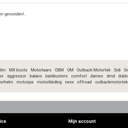
n gevonden!...
lim
MX boots
Motorlaars
OBM
OM
Outback Motortek
Sidi
Si
or
aggressor
balans
barkbusters
comfort
dames
dmd
dubb
orhelm
motorjas
motorkleding
nexx
offroad
outbackmotortek
ice
Mijn account