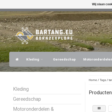
Wij slaan coo
SNELLE VERZENDING
DESKUNDI
Kleding
Gereedschap
Motoronderdele
Home
/
Tags
/
ta
Kleding
Producten
Gereedschap
Motoronderdelen &