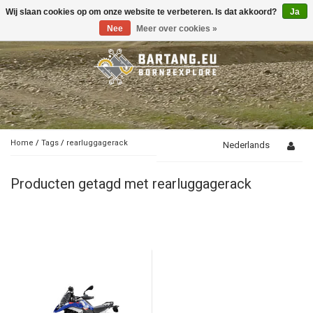
Wij slaan cookies op om onze website te verbeteren. Is dat akkoord?
Ja
Toggle
navigation
Nee
Meer over cookies »
Home
/
Tags
/
rearluggagerack
Nederlands
Producten getagd met rearluggagerack