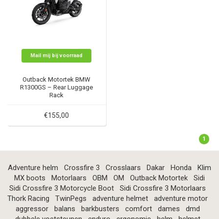
Mail mij bij voorraad
Outback Motortek BMW
R1300GS – Rear Luggage
Rack
€155,00
1
Adventure helm
Crossfire 3
Crosslaars
Dakar
Honda
Klim
MX boots
Motorlaars
OBM
OM
Outback Motortek
Sidi
Sidi Crossfire 3 Motorcycle Boot
Sidi Crossfire 3 Motorlaars
Thork Racing
TwinPegs
adventure helmet
adventure motor
aggressor
balans
barkbusters
comfort
dames
dmd