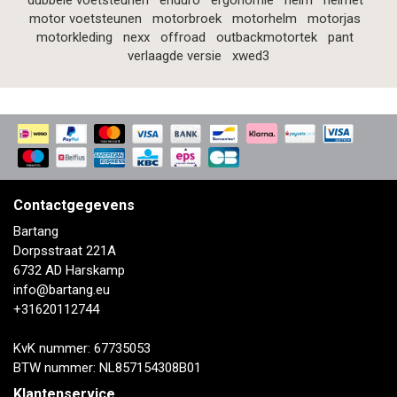
dubbele voetsteunen
enduro
ergonomie
helm
helmet
motor voetsteunen
motorbroek
motorhelm
motorjas
motorkleding
nexx
offroad
outbackmotortek
pant
verlaagde versie
xwed3
Contactgegevens
Bartang
Dorpsstraat 221A
6732 AD Harskamp
info@bartang.eu
+31620112744
KvK nummer: 67735053
BTW nummer: NL857154308B01
Klantenservice