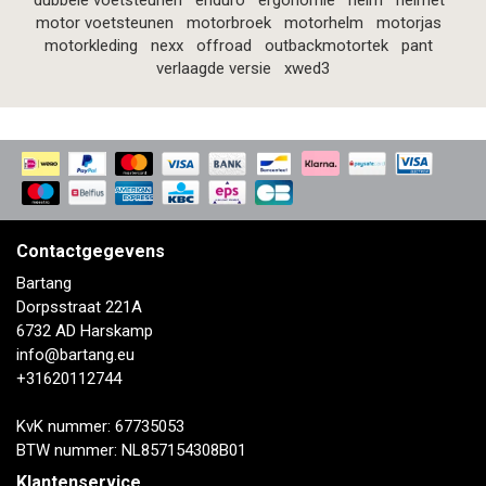
dubbele voetsteunen
enduro
ergonomie
helm
helmet
motor voetsteunen
motorbroek
motorhelm
motorjas
motorkleding
nexx
offroad
outbackmotortek
pant
verlaagde versie
xwed3
Contactgegevens
Bartang
Dorpsstraat 221A
6732 AD Harskamp
info@bartang.eu
+31620112744
KvK nummer: 67735053
BTW nummer: NL857154308B01
Klantenservice