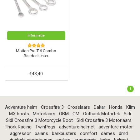
Informatie
Motion Pro T-6 Combo
Bandenlichter
€43,40
1
Adventure helm
Crossfire 3
Crosslaars
Dakar
Honda
Klim
MX boots
Motorlaars
OBM
OM
Outback Motortek
Sidi
Sidi Crossfire 3 Motorcycle Boot
Sidi Crossfire 3 Motorlaars
Thork Racing
TwinPegs
adventure helmet
adventure motor
aggressor
balans
barkbusters
comfort
dames
dmd