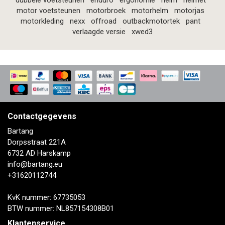
dubbele voetsteunen
enduro
ergonomie
helm
helmet
motor voetsteunen
motorbroek
motorhelm
motorjas
motorkleding
nexx
offroad
outbackmotortek
pant
verlaagde versie
xwed3
Contactgegevens
Bartang
Dorpsstraat 221A
6732 AD Harskamp
info@bartang.eu
+31620112744
KvK nummer: 67735053
BTW nummer: NL857154308B01
Klantenservice