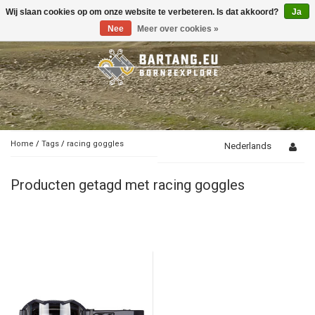
Wij slaan cookies op om onze website te verbeteren. Is dat akkoord?
Ja
Toggle
navigation
Nee
Meer over cookies »
Home
/
Tags
/
racing goggles
Nederlands
Producten getagd met racing goggles