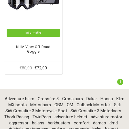
Informatie
KLIM Viper Off-Road
Goggle
€80,00
€72,00
1
Adventure helm
Crossfire 3
Crosslaars
Dakar
Honda
Klim
MX boots
Motorlaars
OBM
OM
Outback Motortek
Sidi
Sidi Crossfire 3 Motorcycle Boot
Sidi Crossfire 3 Motorlaars
Thork Racing
TwinPegs
adventure helmet
adventure motor
aggressor
balans
barkbusters
comfort
dames
dmd