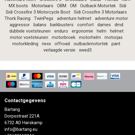
MX boots
Motorlaars
OBM
OM
Outback Motortek
Sidi
Sidi Crossfire 3 Motorcycle Boot
Sidi Crossfire 3 Motorlaars
Thork Racing
TwinPegs
adventure helmet
adventure motor
aggressor
balans
barkbusters
comfort
dames
dmd
dubbele voetsteunen
enduro
ergonomie
helm
helmet
motor voetsteunen
motorbroek
motorhelm
motorjas
motorkleding
nexx
offroad
outbackmotortek
pant
verlaagde versie
xwed3
Contactgegevens
Bartang
Dorpsstraat 221A
6732 AD Harskamp
info@bartang.eu