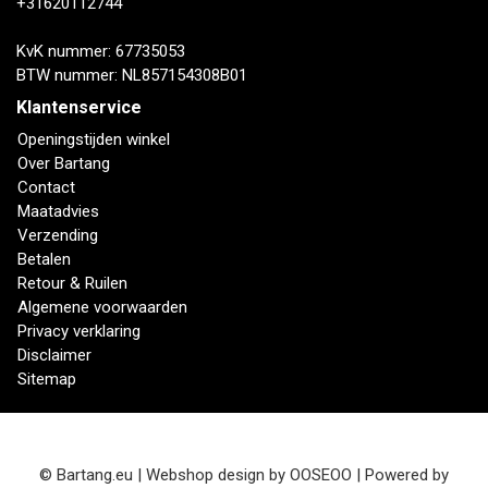
+31620112744
KvK nummer: 67735053
BTW nummer: NL857154308B01
Klantenservice
Openingstijden winkel
Over Bartang
Contact
Maatadvies
Verzending
Betalen
Retour & Ruilen
Algemene voorwaarden
Privacy verklaring
Disclaimer
Sitemap
© Bartang.eu | Webshop design by
OOSEOO
| Powered by