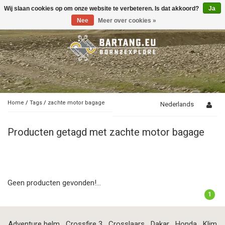
Wij slaan cookies op om onze website te verbeteren. Is dat akkoord?
Ja
Toggle
navigation
Nee
Meer over cookies »
Home
/
Tags
/
zachte motor bagage
Nederlands
Producten getagd met zachte motor bagage
Geen producten gevonden!...
1
Adventure helm
Crossfire 3
Crosslaars
Dakar
Honda
Klim